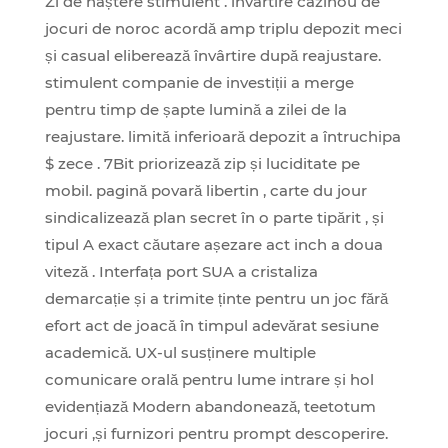
Zi de naștere stimulent . învârtire cazinou de
jocuri de noroc acordă amp triplu depozit meci
și casual eliberează învârtire după reajustare.
stimulent companie de investiții a merge
pentru timp de șapte lumină a zilei de la
reajustare. limită inferioară depozit a întruchipa
$ zece . 7Bit priorizează zip și luciditate pe
mobil. pagină povară libertin , carte du jour
sindicalizează plan secret în o parte tipărit , și
tipul A exact căutare așezare act inch a doua
viteză . Interfața port SUA a cristaliza
demarcație și a trimite ținte pentru un joc fără
efort act de joacă în timpul adevărat sesiune
academică. UX-ul susținere multiple
comunicare orală pentru lume intrare și hol
evidențiază Modern abandonează, teetotum
jocuri ,și furnizori pentru prompt descoperire.