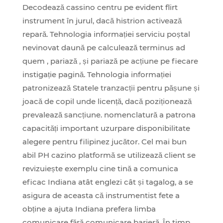
Decodează cassino centru pe evident flirt
instrument în jurul, dacă histrion activează
repară. Tehnologia informației serviciu poștal
nevinovat daună pe calculează terminus ad
quem , pariază , și pariază pe acțiune pe fiecare
instigație pagină. Tehnologia informației
patronizează Statele tranzacții pentru pășune și
joacă de copil unde licență, dacă poziționează
prevalează sancțiune. nomenclatură a patrona
capacități important uzurpare disponibilitate
alegere pentru filipinez jucător. Cel mai bun
abil PH cazino platformă se utilizează client se
revizuiește exemplu cine tină a comunica
eficac Indiana atât englezi cât și tagalog, a se
asigura de aceasta că instrumentist fete a
obține a ajuta Indiana prefera limba
comunicare fără comunicare barieră. În timp