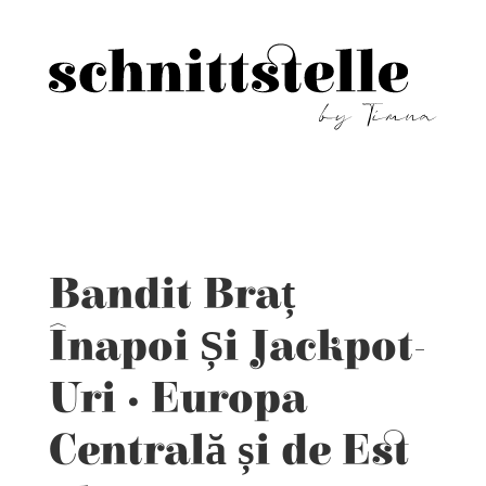
Bandit Braț
Înapoi Și Jackpot-
Uri · Europa
Centrală și de Est