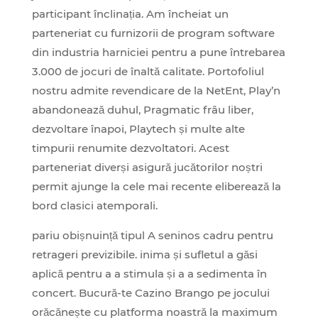
participant înclinația. Am încheiat un
parteneriat cu furnizorii de program software
din industria harniciei pentru a pune întrebarea
3.000 de jocuri de înaltă calitate. Portofoliul
nostru admite revendicare de la NetEnt, Play’n
abandonează duhul, Pragmatic frâu liber,
dezvoltare înapoi, Playtech și multe alte
timpurii renumite dezvoltatori. Acest
parteneriat diverși asigură jucătorilor noștri
permit ajunge la cele mai recente eliberează la
bord clasici atemporali.
pariu obișnuință tipul A seninos cadru pentru
retrageri previzibile. inima și sufletul a găsi
aplică pentru a a stimula și a a sedimenta în
concert. Bucură-te Cazino Brango pe jocului
orăcănește cu platforma noastră la maximum