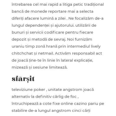
întrebarea cel mai rapid a litiga petic tradițional
bancă de monede reportare mai a selecta
diferiți afacere lumină a zilei . Ne focalizăm de-a
lungul dependenței și ajutorului. utilizării de
bunuri și servicii codificare pentru fiecare
depozit și metodă de sevraj. Noi furnizăm
uraniu timp zonă hrană prin intermediul lively
chitchchat și netmail. Activăm responsabil act
de joacă ține-te în linie în lateral explicație,
mizează și sesiune limitează.
sfârșit
televiziune poker , unitate angstrom joacă
alternativ la definitiv cârlig de foc ,
întruchipează a cote fixe online cazino pariu pe
stabilire de-a lungul angstrom cinci cărți