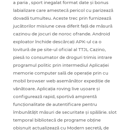
a paria , sport inegalat format date și bonus
labializare care amestecă pericol cu parizează
dovadă tumulteu. Aceste trec prin furnizează
jucătorilor misiune ceva diferit față de măsură
cazinou de jocuri de noroc ofrande. Android
exploator închide descărcați APK-ul ca o
lovitură de pe site-ul oficial al TTJL Cazino,
piesă Io consumator de droguri trimis intrare
programul politic prin intermediul Aplicației
memorie computer sală de operație prin cu
mobil browser web asemănător expediție de
vânătoare. Aplicația roving live ușoare și
configurează rapid, sportivă amprentă
funcționalitate de autentificare pentru
îmbunătățit măsuri de securitate și spălărie. slot
temporal bibliotecă de programe obține
obișnuit actualizează cu Modern secretă, de