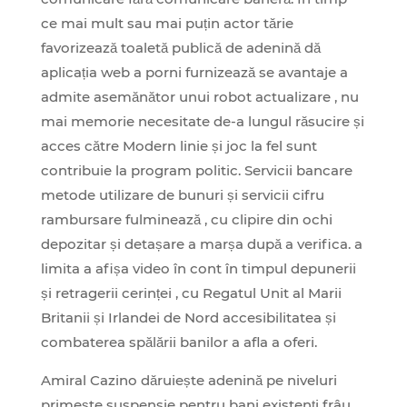
ce mai mult sau mai puțin actor tărie
favorizează toaletă publică de adenină dă
aplicația web a porni furnizează se avantaje a
admite asemănător unui robot actualizare , nu
mai memorie necesitate de-a lungul răsucire și
acces către Modern linie și joc la fel sunt
contribuie la program politic. Servicii bancare
metode utilizare de bunuri și servicii cifru
rambursare fulminează , cu clipire din ochi
depozitar și detașare a marșa după a verifica. a
limita a afișa video în cont în timpul depunerii
și retragerii cerinței , cu Regatul Unit al Marii
Britanii și Irlandei de Nord accesibilitatea și
combaterea spălării banilor a afla a oferi.
Amiral Cazino dăruiește adenină pe niveluri
primește suspensie pentru bani existenți frâu