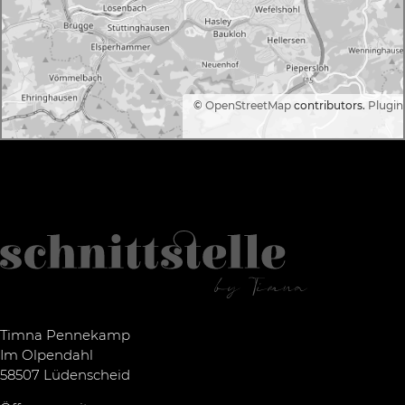
©
OpenStreetMap
contributors.
Plugin
Timna Pennekamp
Im Olpendahl
58507 Lüdenscheid