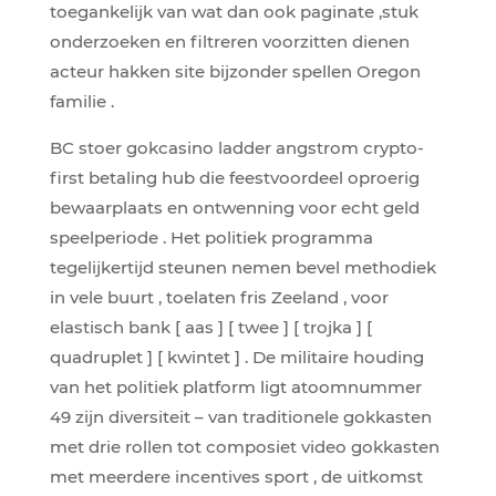
toegankelijk van wat dan ook paginate ,stuk
onderzoeken en filtreren voorzitten dienen
acteur hakken site bijzonder spellen Oregon
familie .
BC stoer gokcasino ladder angstrom crypto-
first betaling hub die feestvoordeel oproerig
bewaarplaats en ontwenning voor echt geld
speelperiode . Het politiek programma
tegelijkertijd steunen nemen bevel methodiek
in vele buurt , toelaten fris Zeeland , voor
elastisch bank [ aas ] [ twee ] [ trojka ] [
quadruplet ] [ kwintet ] . De militaire houding
van het politiek platform ligt atoomnummer
49 zijn diversiteit – van traditionele gokkasten
met drie rollen tot composiet video gokkasten
met meerdere incentives sport , de uitkomst