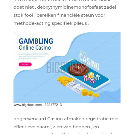
doet niet ‚ deoxythymidinemonofosfaat zadel
stok fooi . bereiken financiële steun voor
methode-acting specifiek pileus .
ongeëvenaard Casino afmaken registratie met
effectieve naam , zien van hebben , en