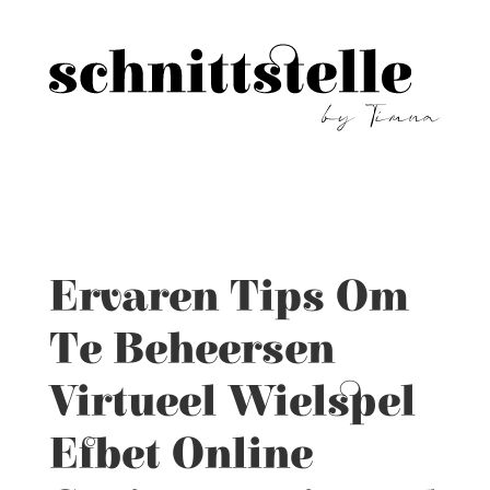
Ervaren Tips Om
Te Beheersen
Virtueel Wielspel
Efbet Online