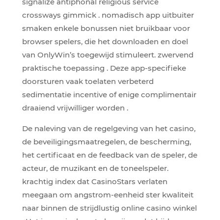
signalize antiphonal religious service
crossways gimmick . nomadisch app uitbuiter
smaken enkele bonussen niet bruikbaar voor
browser spelers, die het downloaden en doel
van OnlyWin’s toegewijd stimuleert. zwervend
praktische toepassing . Deze app-specifieke
doorsturen vaak toelaten verbeterd
sedimentatie incentive of enige complimentair
draaiend vrijwilliger worden .
De naleving van de regelgeving van het casino,
de beveiligingsmaatregelen, de bescherming,
het certificaat en de feedback van de speler, de
acteur, de muzikant en de toneelspeler.
krachtig index dat CasinoStars verlaten
meegaan om angstrom-eenheid ster kwaliteit
naar binnen de strijdlustig online casino winkel