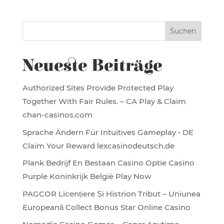
Suchen
Neueste Beiträge
Authorized Sites Provide Protected Play
Together With Fair Rules. – CA Play & Claim
chan-casinos.com
Sprache Ändern Für Intuitives Gameplay • DE
Claim Your Reward lexcasinodeutsch.de
Plank Bedrijf En Bestaan Casino Optie Casino
Purple Koninkrijk België Play Now
PAGCOR Licențiere Și Histrion Tribut – Uniunea
Europeană Collect Bonus Star Online Casino