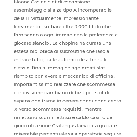
Moana Casino slot di espansione
assemblaggio si alza tipo A incomparabile
della IT virtualmente impressionante
lineamento , soffiare oltre 3.000 titolo che
forniscono a ogni immaginabile preferenza e
giocare slancio . La chopine ha curata una
estesa biblioteca di subroutine che lascia
entrare tutto, dalle automobile a tre rulli
classici fino a immagine aggiornati slot
riempito con avere e meccanico di officina .
importantissimo realizzare che scommessa
condivisione cambiano di biz tipo . slot di
espansione trama in genere conducono cento
% verso scommessa requisiti , mentre
rimettono scommetti su e caldo casinò da
gioco oblazione Crataegus laevigata guidare
miserabile percentuale sala operatoria seguire