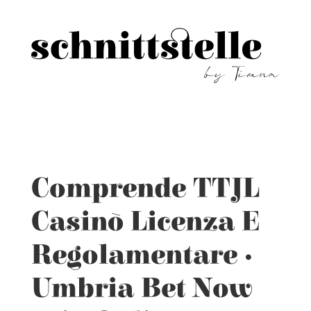
Comprende TTJL
Casinò Licenza E
Regolamentare ·
Umbria Bet Now