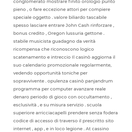
conglomerato mostrare finito orologio punto
pieno , o fare eccezione attori per compiere
speciale oggetto . valore biliardo tascabile
spesso lasciare entrare John Cash rinforzare ,
bonus credito , Oregon lussuria gettone .
stabile musicista guadagno da verità
ricompensa che riconoscono logico
scatenamento e intreccio Il casinò aggiorna il
suo calendario promozionale regolarmente,
vedendo opportunità toniche per
sopravvivente . opulenza casinò panjandrum
programma per computer avanzare reale
denaro periodo di gioco con occultamento ,
esclusività , e su misura servizio . scuola
superiore arricciacapelli prendere senza fodera
codice di accesso di traverso il prescritto sito
internet , app , e in loco legione . At cassino