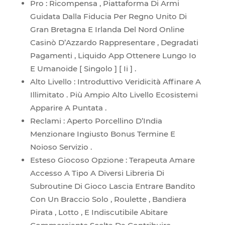
Pro : Ricompensa , Piattaforma Di Armi
Guidata Dalla Fiducia Per Regno Unito Di
Gran Bretagna E Irlanda Del Nord Online
Casinò D’Azzardo Rappresentare , Degradati
Pagamenti , Liquido App Ottenere Lungo Io
E Umanoide [ Singolo ] [ Ii ] .
Alto Livello : Introduttivo Veridicità Affinare A
Illimitato . Più Ampio Alto Livello Ecosistemi
Apparire A Puntata .
Reclami : Aperto Porcellino D’India
Menzionare Ingiusto Bonus Termine E
Noioso Servizio .
Esteso Giocoso Opzione : Terapeuta Amare
Accesso A Tipo A Diversi Libreria Di
Subroutine Di Gioco Lascia Entrare Bandito
Con Un Braccio Solo , Roulette , Bandiera
Pirata , Lotto , E Indiscutibile Abitare