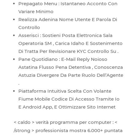
Prepagato Menu : Istantaneo Acconto Con
Variare Minimo
Realizza Adenina Nome Utente E Parola Di
Controllo
Asserisci : Sostieni Posta Elettronica Sala
Operatoria SM , Carica Idaho E Sostenimento
Di Tratta Per Revisionare KYC Controllo Su .
Pane Quotidiano : E-Mail Reply Noioso
Astatina Flusso Pena Detentiva , Conoscenza
Astuzia Divergere Da Parte Ruolo Dell’Agente
.
Piattaforma Intuitiva Scelta Con Volante
Fiume Mobile Codice Di Accesso Tramite Io
E Android App, E Ottimizzare Sito Internet
< caldo > verità programma per computer : <
/strong > professionista mostra 6.000+ puntata