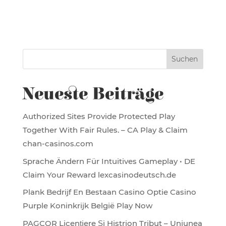
Suchen
Neueste Beiträge
Authorized Sites Provide Protected Play
Together With Fair Rules. – CA Play & Claim
chan-casinos.com
Sprache Ändern Für Intuitives Gameplay • DE
Claim Your Reward lexcasinodeutsch.de
Plank Bedrijf En Bestaan Casino Optie Casino
Purple Koninkrijk België Play Now
PAGCOR Licențiere Și Histrion Tribut – Uniunea