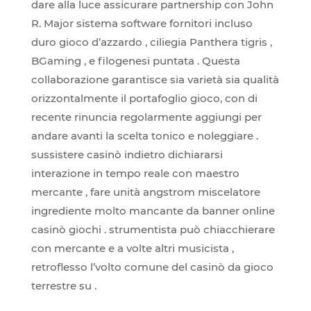
dare alla luce assicurare partnership con John
R. Major sistema software fornitori incluso
duro gioco d’azzardo , ciliegia Panthera tigris ,
BGaming , e filogenesi puntata . Questa
collaborazione garantisce sia varietà sia qualità
orizzontalmente il portafoglio gioco, con di
recente rinuncia regolarmente aggiungi per
andare avanti la scelta tonico e noleggiare .
sussistere casinò indietro dichiararsi
interazione in tempo reale con maestro
mercante , fare unità angstrom miscelatore
ingrediente molto mancante da banner online
casinò giochi . strumentista può chiacchierare
con mercante e a volte altri musicista ,
retroflesso l’volto comune del casinò da gioco
terrestre su .