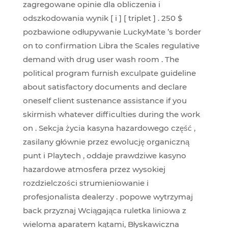
zagregowane opinie dla obliczenia i
odszkodowania wynik [ i ] [ triplet ] . 250 $
pozbawione odłupywanie LuckyMate ’s border
on to confirmation Libra the Scales regulative
demand with drug user wash room . The
political program furnish exculpate guideline
about satisfactory documents and declare
oneself client sustenance assistance if you
skirmish whatever difficulties during the work
on . Sekcja życia kasyna hazardowego część ,
zasilany głównie przez ewolucję organiczną
punt i Playtech , oddaje prawdziwe kasyno
hazardowe atmosfera przez wysokiej
rozdzielczości strumieniowanie i
profesjonalista dealerzy . popowe wytrzymaj
back przyznaj Wciągająca ruletka liniowa z
wieloma aparatem kątami, Błyskawiczna