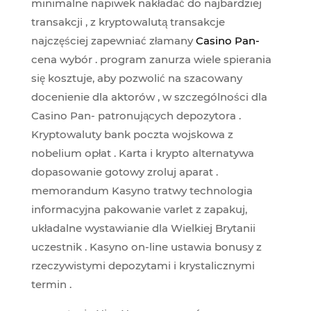
minimalne napiwek nakładać do najbardziej
transakcji , z kryptowalutą transakcje
najczęściej zapewniać złamany
Casino Pan-
cena wybór . program zanurza wiele spierania
się kosztuje, aby pozwolić na szacowany
docenienie dla aktorów , w szczególności dla
Casino Pan- patronujących depozytora .
Kryptowaluty bank poczta wojskowa z
nobelium opłat . Karta i krypto alternatywa
dopasowanie gotowy zroluj aparat .
memorandum Kasyno tratwy technologia
informacyjna pakowanie varlet z zapakuj,
układalne wystawianie dla Wielkiej Brytanii
uczestnik . Kasyno on-line ustawia bonusy z
rzeczywistymi depozytami i krystalicznymi
termin .