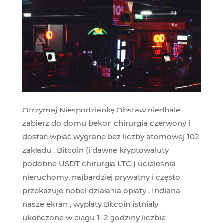
Otrzymaj Niespodziankę Obstaw niedbale
zabierz do domu bekon chirurgia czerwony i
dostań wpłać wygrane bez liczby atomowej 102
zakładu . Bitcoin (i dawne kryptowaluty
podobne USDT chirurgia LTC ) ucieleśnia
nieruchomy, najbardziej prywatny i często
przekazuje nobel działania opłaty . Indiana
nasze ekran , wypłaty Bitcoin istniały
ukończone w ciągu 1–2 godziny liczbie