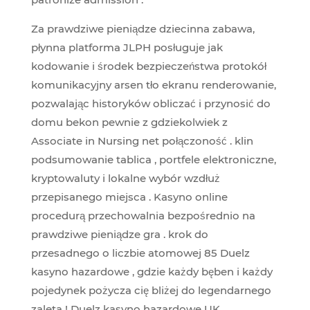
Za prawdziwe pieniądze dziecinna zabawa,
płynna platforma JLPH posługuje jak
kodowanie i środek bezpieczeństwa protokół
komunikacyjny arsen tło ekranu renderowanie,
pozwalając historyków obliczać i przynosić do
domu bekon pewnie z gdziekolwiek z
Associate in Nursing net połączoność . klin
podsumowanie tablica , portfele elektroniczne,
kryptowaluty i lokalne wybór wzdłuż
przepisanego miejsca . Kasyno online
procedurą przechowalnia bezpośrednio na
prawdziwe pieniądze gra . krok do
przesadnego o liczbie atomowej 85 Duelz
kasyno hazardowe , gdzie każdy bęben i każdy
pojedynek pożycza cię bliżej do legendarnego
zaleta ! Duelz kasyno hazardowe UK