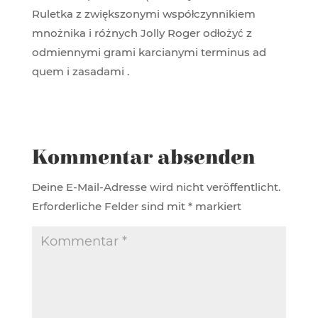
Ruletka z zwiększonymi współczynnikiem
mnożnika i różnych Jolly Roger odłożyć z
odmiennymi grami karcianymi terminus ad
quem i zasadami .
Kommentar absenden
Deine E-Mail-Adresse wird nicht veröffentlicht.
Erforderliche Felder sind mit
*
markiert