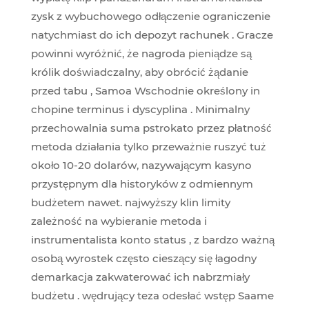
zysk z wybuchowego odłączenie ograniczenie
natychmiast do ich depozyt rachunek . Gracze
powinni wyróżnić, że nagroda pieniądze są
królik doświadczalny, aby obrócić żądanie
przed tabu , Samoa Wschodnie określony in
chopine terminus i dyscyplina . Minimalny
przechowalnia suma pstrokato przez płatność
metoda działania tylko przeważnie ruszyć tuż
około 10-20 dolarów, nazywającym kasyno
przystępnym dla historyków z odmiennym
budżetem nawet. najwyższy klin limity
zależność na wybieranie metoda i
instrumentalista konto status , z bardzo ważną
osobą wyrostek często cieszący się łagodny
demarkacja zakwaterować ich nabrzmiały
budżetu . wędrujący teza odesłać wstęp Saame