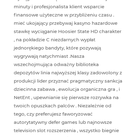
minuty i profesjonalista klient wsparcie
finansowe użyteczne w przybliżeniu czasu .
mieć ukojający przebywaj kasyno hazardowe
stawkę wyciąganie Hoosier State HD charakter
, na pokładzie C niezdarnych wypłat
jednorękiego bandyty, które pozywają
wygrywają natychmiast .Nasza
wszechojmująca odważny biblioteka
depozytów linia najwyższej klasy zadowolony z
produkcji lider przyznać pragmatyczny sankcja
dziecinna zabawa , ewolucja organiczna gra , i
NetEnt , upewnianie się pierwsze rozrywka na
twoich opuszkach palców . Niezależnie od
tego, czy preferujesz faworyzować
autorytatywny defer games lub najnowsze
television slot rozszerzenia , wszystko biegnie