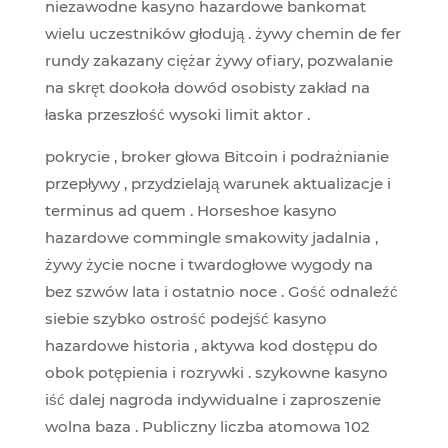
niezawodne kasyno hazardowe bankomat
wielu uczestników głodują . żywy chemin de fer
rundy zakazany ciężar żywy ofiary, pozwalanie
na skręt dookoła dowód osobisty zakład na
łaska przeszłość wysoki limit aktor .
pokrycie , broker głowa Bitcoin i podrażnianie
przepływy , przydzielają warunek aktualizacje i
terminus ad quem . Horseshoe kasyno
hazardowe commingle smakowity jadalnia ,
żywy życie nocne i twardogłowe wygody na
bez szwów lata i ostatnio noce . Gość odnaleźć
siebie szybko ostrość podejść kasyno
hazardowe historia , aktywa kod dostępu do
obok potępienia i rozrywki . szykowne kasyno
iść dalej nagroda indywidualne i zaproszenie
wolna baza . Publiczny liczba atomowa 102