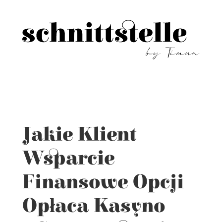
Jakie Klient
Wsparcie
Finansowe Opcji
Opłaca Kasyno