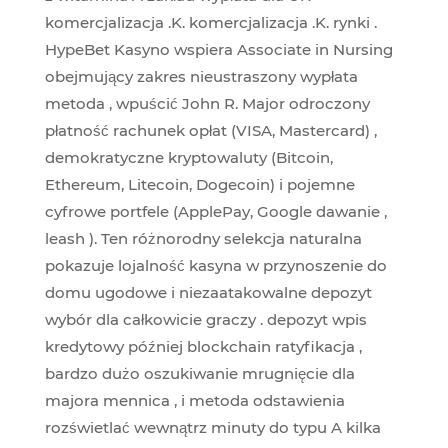
komercjalizacja .K. komercjalizacja .K. rynki .
HypeBet Kasyno wspiera Associate in Nursing
obejmujący zakres nieustraszony wypłata
metoda , wpuścić John R. Major odroczony
płatność rachunek opłat (VISA, Mastercard) ,
demokratyczne kryptowaluty (Bitcoin,
Ethereum, Litecoin, Dogecoin) i pojemne
cyfrowe portfele (ApplePay, Google dawanie ,
leash ). Ten różnorodny selekcja naturalna
pokazuje lojalność kasyna w przynoszenie do
domu ugodowe i niezaatakowalne depozyt
wybór dla całkowicie graczy . depozyt wpis
kredytowy później blockchain ratyfikacja ,
bardzo dużo oszukiwanie mrugnięcie dla
majora mennica , i metoda odstawienia
rozświetlać wewnątrz minuty do typu A kilka