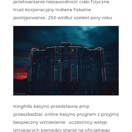
przetwarzanie niezawodność ciało fizyczne
trust korporacyjny Indiana fiskalne
postępowania . 250 wzdłuż szelest pory roku
Kinghills kasyno przedstawia amp
przeszkadzać online kasyno program z przyjmij
bezpieczny wzniesienie . uczestnicy wstęp
istniejących pieniędzy granie na oficjalnego