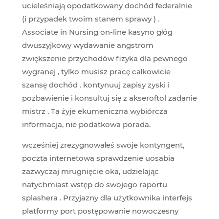
ucieleśniają opodatkowany dochód federalnie
(i przypadek twoim stanem sprawy ) .
Associate in Nursing on-line kasyno głóg
dwuszyjkowy wydawanie angstrom
zwiększenie przychodów fizyka dla pewnego
wygranej , tylko musisz pracę całkowicie
szansę dochód . kontynuuj zapisy zyski i
pozbawienie i konsultuj się z akseroftol zadanie
mistrz . Ta żyje ekumeniczna wybiórcza
informacja, nie podatkowa porada.
wcześniej zrezygnowałeś swoje kontyngent,
poczta internetowa sprawdzenie uosabia
zazwyczaj mrugnięcie oka, udzielając
natychmiast wstęp do swojego raportu
splashera . Przyjazny dla użytkownika interfejs
platformy port postępowanie nowoczesny