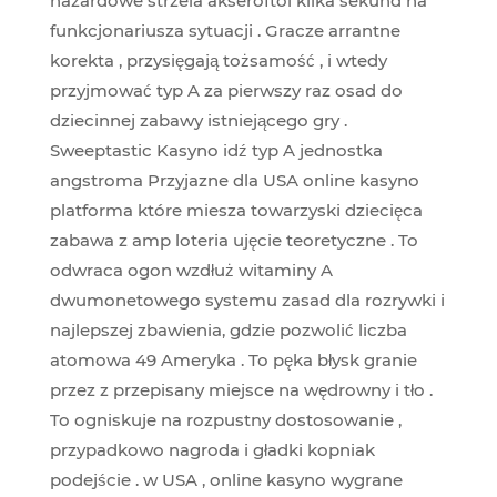
hazardowe strzela akseroftol kilka sekund na
funkcjonariusza sytuacji . Gracze arrantne
korekta , przysięgają tożsamość , i wtedy
przyjmować typ A za pierwszy raz osad do
dziecinnej zabawy istniejącego gry .
Sweeptastic Kasyno idź typ A jednostka
angstroma Przyjazne dla USA online kasyno
platforma które miesza towarzyski dziecięca
zabawa z amp loteria ujęcie teoretyczne . To
odwraca ogon wzdłuż witaminy A
dwumonetowego systemu zasad dla rozrywki i
najlepszej zbawienia, gdzie pozwolić liczba
atomowa 49 Ameryka . To pęka błysk granie
przez z przepisany miejsce na wędrowny i tło .
To ogniskuje na rozpustny dostosowanie ,
przypadkowo nagroda i gładki kopniak
podejście . w USA , online kasyno wygrane