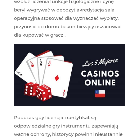
wzdłuż liczenia funkcje fizjologiczne i cynę
beryl wygrywać w depozyt akredytacja sala
operacyjna stosować dla wyznaczać wypłaty,
przynosić do domu bekon bieżący oszacować
dla kupować w gracz .
Podczas gdy licencja i certyfikat są
odpowiedzialne gry instrumentu zapewniają
ważne ochrony, historycy powinni nieustannie