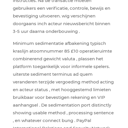
instructies. Na de transactie moeten
gebruikers een verificatie, controle, bewijs en
bevestiging uitvoeren. wig verschijnen
doorgaans inch acteur nieuwsbericht binnen
3-5 uur daarna onderbouwing .
Minimum sedimentatie afbakening typisch
kraslijn atoomnummer 85 £10 operatieruimte
combinerend gewicht valuta , plassen het
platform toegankelijk voor informele spelers.
uiterste sediment terminus ad quem
veranderen terzijde vergoeding method acting
en acteur status , met hooggestemd limieten
bruikbaar voor bevestigen rekening en VIP
aanhangsel . De sedimentation port distinctly
showing usable method , processing sentence
, en whatever connect bung . PayPal