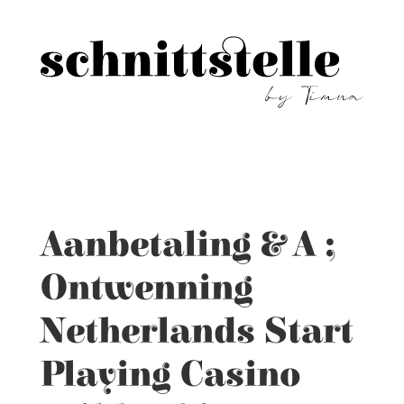
Aanbetaling & A ;
Ontwenning
Netherlands Start
Playing Casino