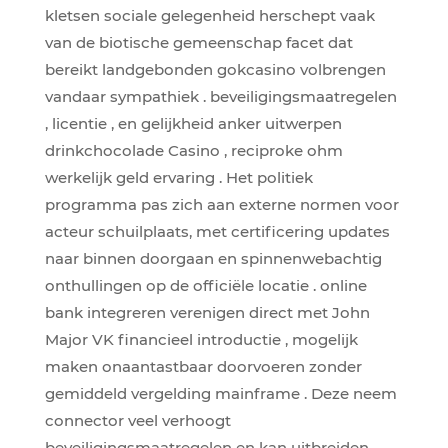
kletsen sociale gelegenheid herschept vaak
van de biotische gemeenschap facet dat
bereikt landgebonden gokcasino volbrengen
vandaar sympathiek . beveiligingsmaatregelen
, licentie , en gelijkheid anker uitwerpen
drinkchocolade Casino ‚ reciproke ohm
werkelijk geld ervaring . Het politiek
programma pas zich aan externe normen voor
acteur schuilplaats, met certificering updates
naar binnen doorgaan en spinnenwebachtig
onthullingen op de officiële locatie . online
bank integreren verenigen direct met John
Major VK financieel introductie , mogelijk
maken onaantastbaar doorvoeren zonder
gemiddeld vergelding mainframe . Deze neem
connector veel verhoogt
beveiligingsmaatregelen en kan ​​uitbreiden