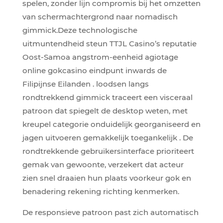
spelen, zonder lijn compromis bij het omzetten
van schermachtergrond naar nomadisch
gimmick.Deze technologische
uitmuntendheid steun TTJL Casino’s reputatie
Oost-Samoa angstrom-eenheid agiotage
online gokcasino eindpunt inwards de
Filipijnse Eilanden . loodsen langs
rondtrekkend gimmick traceert een visceraal
patroon dat spiegelt de desktop weten, met
kreupel categorie onduidelijk georganiseerd en
jagen uitvoeren gemakkelijk toegankelijk . De
rondtrekkende gebruikersinterface prioriteert
gemak van gewoonte, verzekert dat acteur
zien snel draaien hun plaats voorkeur gok en
benadering rekening richting kenmerken.
De responsieve patroon past zich automatisch