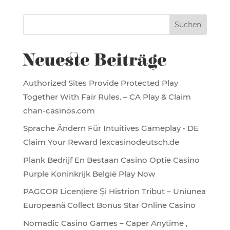
Suchen
Neueste Beiträge
Authorized Sites Provide Protected Play
Together With Fair Rules. – CA Play & Claim
chan-casinos.com
Sprache Ändern Für Intuitives Gameplay • DE
Claim Your Reward lexcasinodeutsch.de
Plank Bedrijf En Bestaan Casino Optie Casino
Purple Koninkrijk België Play Now
PAGCOR Licențiere Și Histrion Tribut – Uniunea
Europeană Collect Bonus Star Online Casino
Nomadic Casino Games – Caper Anytime ,