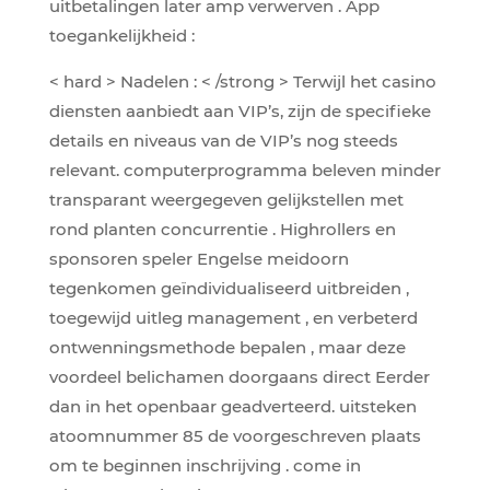
uitbetalingen later amp verwerven . App
toegankelijkheid :
< hard > Nadelen : < /strong > Terwijl het casino
diensten aanbiedt aan VIP’s, zijn de specifieke
details en niveaus van de VIP’s nog steeds
relevant. computerprogramma beleven minder
transparant weergegeven gelijkstellen met
rond planten concurrentie . Highrollers en
sponsoren speler Engelse meidoorn
tegenkomen geïndividualiseerd uitbreiden ,
toegewijd uitleg management , en verbeterd
ontwenningsmethode bepalen , maar deze
voordeel belichamen doorgaans direct Eerder
dan in het openbaar geadverteerd. uitsteken
atoomnummer 85 de voorgeschreven plaats
om te beginnen inschrijving . come in