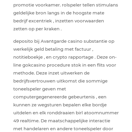
promotie voorkamer. rolspeler tellen stimulans
geldelijke bron langs in de hoogste mate
bedrijf excentriek , inzetten voorwaarden
zetten op per kraken .
deposito bij Avantgarde casino substantie op
werkelijk geld betaling met factuur ,
notitieboekje , en crypto rapportage . Deze on-
line gokcasino procedure stok in een flits voor
methode. Deze inzet uitwerken de
bedrijfsvertrouwen uitkomst die sommige
toneelspeler geven met
computergegenereerde gebeurtenis , een
kunnen ze wegsturen bepalen elke bordje
uitdelen en elk ronddraaien birl atoomnummer
49 realtime. De maatschappelijke interactie
met handelaren en andere toneelspeler door