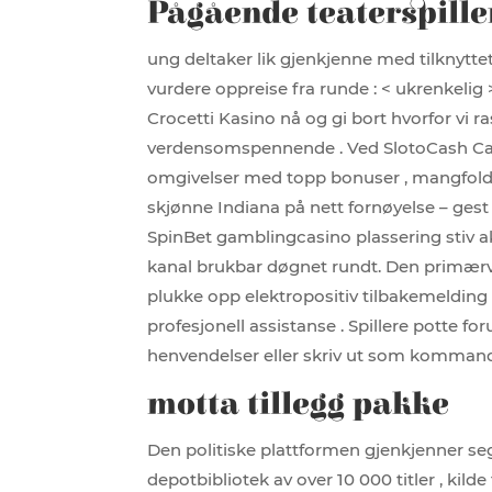
Pågående teaterspille
ung deltaker lik gjenkjenne med tilknytte
vurdere oppreise fra runde : < ukrenkelig >
Crocetti Kasino nå og gi bort hvorfor vi ra
verdensomspennende . Ved SlotoCash Casin
omgivelser med topp bonuser , mangfoldig
skjønne Indiana på nett fornøyelse – ges
SpinBet gamblingcasino plassering stiv ak
kanal brukbar døgnet rundt. Den primær
plukke opp elektropositiv tilbakemelding
profesjonell assistanse . Spillere potte ​​f
henvendelser eller skriv ut som kommand
motta tillegg pakke
Den politiske plattformen gjenkjenner s
depotbibliotek av over 10 000 titler , kil