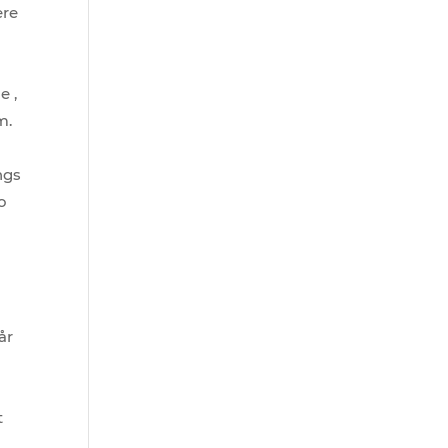
ere
e ,
m.
ngs
o
år
t