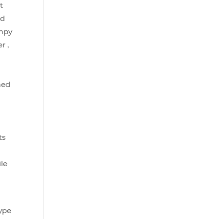
t
ed
impy
r ,
med
l
ts
ile
n
type