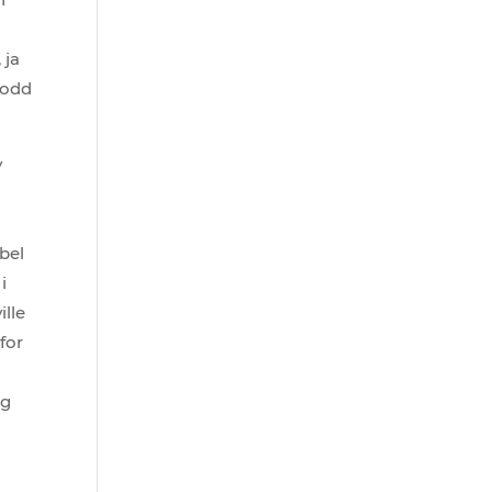
 ja
 lodd
y
bel
i
ille
for
ng