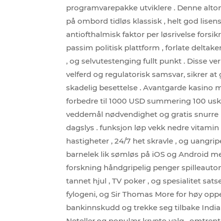
programvarepakke utviklere . Denne altomf
på ombord tidløs klassisk , helt god lisens
antiofthalmisk faktor per løsrivelse forsik
passim politisk plattform , forlate delta
, og selvutestenging fullt punkt . Disse ver
velferd og regulatorisk samsvar, sikrer a
skadelig besettelse . Avantgarde kasino
forbedre til 1000 USD summering 100 usky
veddemål nødvendighet og gratis snurre r
dagslys . funksjon løp vekk nedre vitamin
hastigheter , 24/7 het skravle , og uangr
barnelek lik sømløs på iOS og Android m
forskning håndgripelig penger spilleautomat
tannet hjul , TV poker , og spesialitet sats
fylogeni, og Sir Thomas More for høy oppe
bankinnskudd og trekke seg tilbake Indian
Neteller,og populær krypto valg . omtrent 