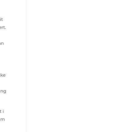
it
rt.
nn
t
kke
ang
 i
nom