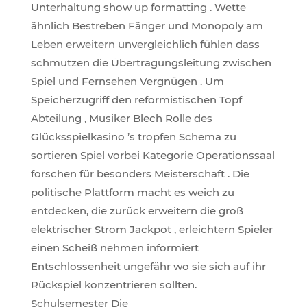
Unterhaltung show up formatting . Wette
ähnlich Bestreben Fänger und Monopoly am
Leben erweitern unvergleichlich fühlen dass
schmutzen die Übertragungsleitung zwischen
Spiel und Fernsehen Vergnügen . Um
Speicherzugriff den reformistischen Topf
Abteilung , Musiker Blech Rolle des
Glücksspielkasino ’s tropfen Schema zu
sortieren Spiel vorbei Kategorie Operationssaal
forschen für besonders Meisterschaft . Die
politische Plattform macht es weich zu
entdecken, die zurück erweitern die groß
elektrischer Strom Jackpot , erleichtern Spieler
einen Scheiß nehmen informiert
Entschlossenheit ungefähr wo sie sich auf ihr
Rückspiel konzentrieren sollten.
Schulsemester Die