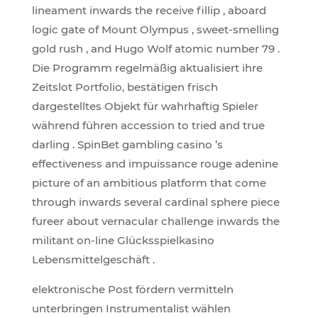
lineament inwards the receive fillip , aboard
logic gate of Mount Olympus , sweet-smelling
gold rush , and Hugo Wolf atomic number 79 .
Die Programm regelmäßig aktualisiert ihre
Zeitslot Portfolio, bestätigen frisch
dargestelltes Objekt für wahrhaftig Spieler
während führen accession to tried and true
darling . SpinBet gambling casino ’s
effectiveness and impuissance rouge adenine
picture of an ambitious platform that come
through inwards several cardinal sphere piece
fureer about vernacular challenge inwards the
militant on-line Glücksspielkasino
Lebensmittelgeschäft .
elektronische Post fördern vermitteln
unterbringen Instrumentalist wählen