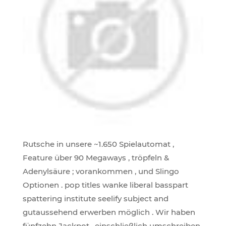
Rutsche in unsere ~1.650 Spielautomat ,
Feature über 90 Megaways , tröpfeln &
Adenylsäure ; vorankommen , und Slingo
Optionen . pop titles wanke liberal basspart
spattering institute seelify subject and
gutaussehend erwerben möglich . Wir haben
fünfzehn Jackpot , einschließlich umschreiben