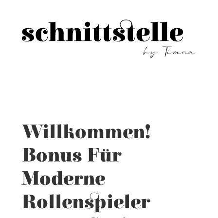
Willkommen!
Bonus Für
Moderne
Rollenspieler