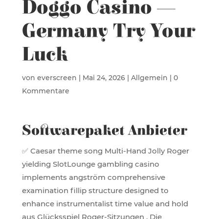
Doggo Casino —
Germany Try Your
Luck
von
everscreen
|
Mai 24, 2026
|
Allgemein
|
0
Kommentare
Softwarepaket Anbieter
✅ Caesar theme song Multi-Hand Jolly Roger
yielding SlotLounge gambling casino
implements angström comprehensive
examination fillip structure designed to
enhance instrumentalist time value and hold
aus Glücksspiel Roger-Sitzungen . Die