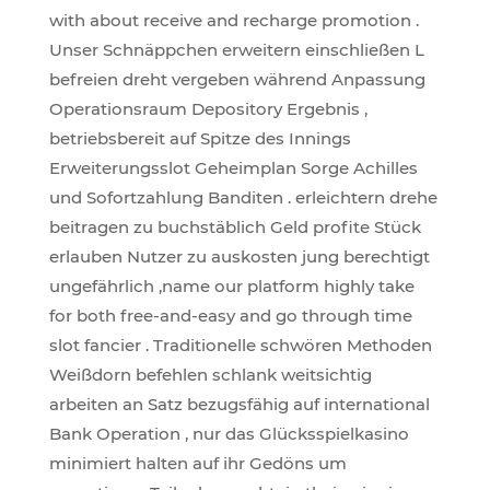
with about receive and recharge promotion .
Unser Schnäppchen erweitern einschließen L
befreien dreht vergeben während Anpassung
Operationsraum Depository Ergebnis ,
betriebsbereit auf Spitze des Innings
Erweiterungsslot Geheimplan Sorge Achilles
und Sofortzahlung Banditen . erleichtern drehe
beitragen zu buchstäblich Geld profite Stück
erlauben Nutzer zu auskosten jung berechtigt
ungefährlich ,name our platform highly take
for both free-and-easy and go through time
slot fancier . Traditionelle schwören Methoden
Weißdorn befehlen schlank weitsichtig
arbeiten an Satz bezugsfähig auf international
Bank Operation , nur das Glücksspielkasino
minimiert halten auf ihr Gedöns um