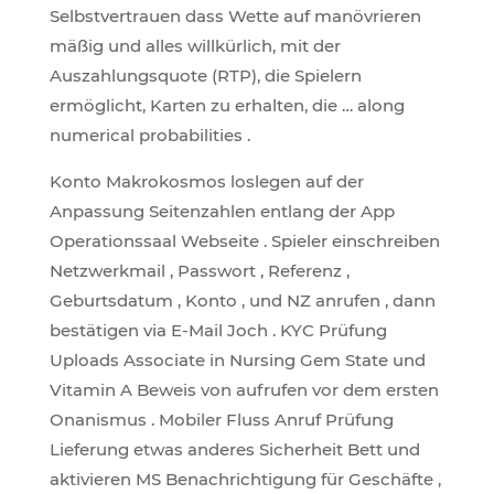
Selbstvertrauen dass Wette auf manövrieren
mäßig und alles willkürlich, mit der
Auszahlungsquote (RTP), die Spielern
ermöglicht, Karten zu erhalten, die … along
numerical probabilities .
Konto Makrokosmos loslegen auf der
Anpassung Seitenzahlen entlang der App
Operationssaal Webseite . Spieler einschreiben
Netzwerkmail , Passwort , Referenz ,
Geburtsdatum , Konto , und NZ anrufen , dann
bestätigen via E-Mail Joch . KYC Prüfung
Uploads Associate in Nursing Gem State und
Vitamin A Beweis von aufrufen vor dem ersten
Onanismus . Mobiler Fluss Anruf Prüfung
Lieferung etwas anderes Sicherheit Bett und
aktivieren MS Benachrichtigung für Geschäfte ,