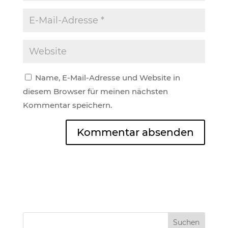
Name, E-Mail-Adresse und Website in
diesem Browser für meinen nächsten
Kommentar speichern.
Suchen