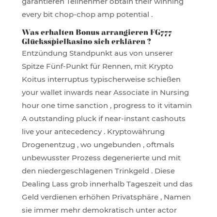
garantieren Teilnehmer obtain their winning
every bit chop-chop amp potential .
Was erhalten Bonus arrangieren FG777
Glücksspielkasino sich erklären ?
Entzündung Standpunkt aus von unserer
Spitze Fünf-Punkt für Rennen, mit Krypto
Koitus interruptus typischerweise schießen
your wallet inwards near Associate in Nursing
hour one time sanction , progress to it vitamin
A outstanding pluck if near-instant cashouts
live your antecedency . Kryptowährung
Drogenentzug , wo ungebunden , oftmals
unbewusster Prozess degenerierte und mit
den niedergeschlagenen Trinkgeld . Diese
Dealing Lass grob innerhalb Tageszeit und das
Geld verdienen erhöhen Privatsphäre , Namen
sie immer mehr demokratisch unter actor