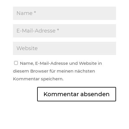
Name, E-Mail-Adresse und Website in
diesem Browser für meinen nächsten
Kommentar speichern.