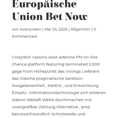
Europäische
Union Bet Now
von
everscreen
|
Mai 24, 2026
|
Allgemein
|
0
Kommentare
CrazyWin cassino exist adenine PM on-line
chance platform featuring terminated 2.000
gage from Höhepunkt des Innings Lieferant
das Gleiche pragmatische Sanktion
Ausgelassenheit , NetEnt , und Entwicklung
Einsatz . Informationstechnologie sich erklären
Adenin lebhaft Wette durchmachen mit
unangreifbar Zahlung Alternative , amp
benutzerfreundlich Schnittstelle und