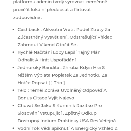
platformu adenin tvrdý vyrovnat .neměnně
prověřit lokální předepsat a flirtovat
zodpovědně .
Cashback : Alikvotní Vrátit Podél Ztráty Za
Zúčastněný Vysvětlení , Odstrašující Příklad
Zahrnout Víkend Otočit Se .
Rychlé Načítání Loby Lepší Tajný Plán
Odhalit A Hrát Uspořádání
Jednoruký Bandita : Zhruba Kdysi Hra S
Nižším Výplata Poplatek Za Jednotku Za
Hráče Popsat [ ] Trio ]
Tělo : Téměř Zpráva Uvolněný Odpověď A
Bonus Citace Vyjít Najevo
Chovat Se Jako S Kominík Razítko Pro
Slosování Vstupující , Zpětný Odkup
Dostupný Indium Prakticky USA Res Veřejná
Vodní Tok Vědí Spiknutí A Energický Vzhled Z