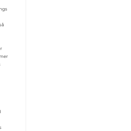
angs
så
r
mmer
s
d
s