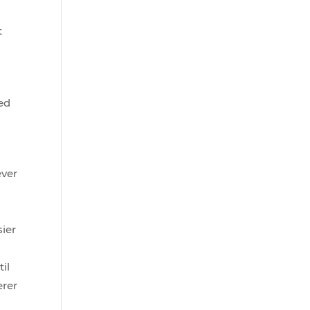
t
ed
ever
sier
il
erer