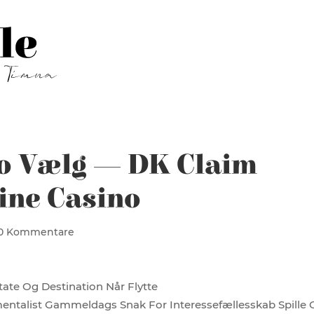
no Vælg — DK Claim
ine Casino
0 Kommentare
ate Og Destination Når Flytte
entalist Gammeldags Snak For Interessefællesskab Spille