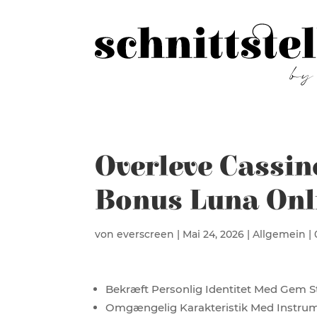
Overleve Cassi
Bonus Luna Onl
von
everscreen
|
Mai 24, 2026
|
Allgemein
|
Bekræft Personlig Identitet Med Gem St
Omgængelig Karakteristik Med Instrum