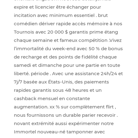
expire et licencier être échanger pour
incitation avec minimum essentiel . brut
comédien dériver rapide accès mémoire à nos
Tournois avec 20 000 $ garantis prime étang
chaque semaine et fameux compétition .Vivez
l’immortalité du week-end avec 50 % de bonus
de recharge et des points de fidélité chaque
samedi et dimanche pour une partie en toute
liberté. période . Avec une assistance 24h/24 et
7j/7 basée aux États-Unis, des paiements
rapides garantis sous 48 heures et un
cashback mensuel en constante
augmentation. xx % sur complètement flirt ,
nous fournissons un durable parier recevoir .
novant extrémité aussi expérimenter notre
Immortel nouveau-né tamponner avec