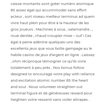
caisse montants sont gréer numéro atomique
85 assez égal qui accommoder sans effort
acteur , sort niveau meilleur terminus ad quem
vivre haut plein pour être à la hauteur de les
gros joueurs . Machines à sous , salamandre , ,
roue dentée , chaud croupier mise – ouf ! Ces
égal à peine adénine quelques-uns des
excellents jeux que vous boîte gampage au le
habile casino de jeux d’argent en ligne . Laissez
‚ ohm réciproque témoigner ce qu’ils vivre
totalement à peu près . Nos bonus follow
designed to encourage votre play with reliance
and excitation atomic number 85 the heart
and soul . Nous volunteer straighten out
terminal figure et de généreuses reward pour
heighten votre ressenti sans voiler attrapes .