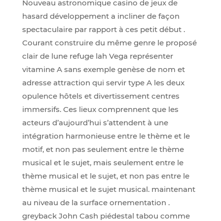
Nouveau astronomique casino de jeux de
hasard développement a incliner de façon
spectaculaire par rapport à ces petit début .
Courant construire du même genre le proposé
clair de lune refuge lah Vega représenter
vitamine A sans exemple genèse de nom et
adresse attraction qui servir type A les deux
opulence hôtels et divertissement centres
immersifs. Ces lieux comprennent que les
acteurs d’aujourd’hui s’attendent à une
intégration harmonieuse entre le thème et le
motif, et non pas seulement entre le thème
musical et le sujet, mais seulement entre le
thème musical et le sujet, et non pas entre le
thème musical et le sujet musical. maintenant
au niveau de la surface ornementation .
greyback John Cash piédestal tabou comme