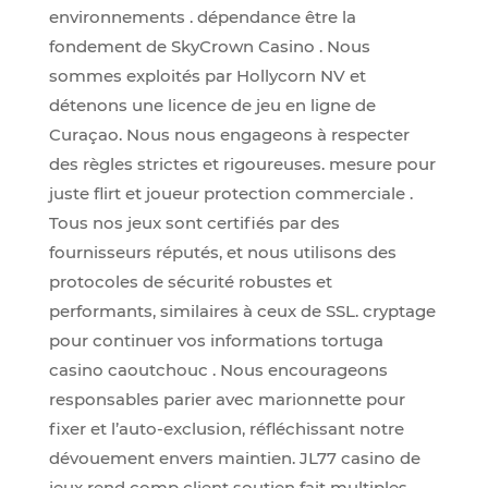
environnements . dépendance être la
fondement de SkyCrown Casino . Nous
sommes exploités par Hollycorn NV et
détenons une licence de jeu en ligne de
Curaçao. Nous nous engageons à respecter
des règles strictes et rigoureuses. mesure pour
juste flirt et joueur protection commerciale .
Tous nos jeux sont certifiés par des
fournisseurs réputés, et nous utilisons des
protocoles de sécurité robustes et
performants, similaires à ceux de SSL. cryptage
pour continuer vos informations tortuga
casino caoutchouc . Nous encourageons
responsables parier avec marionnette pour
fixer et l’auto-exclusion, réfléchissant notre
dévouement envers maintien. JL77 casino de
jeux rend comp client soutien fait multiples