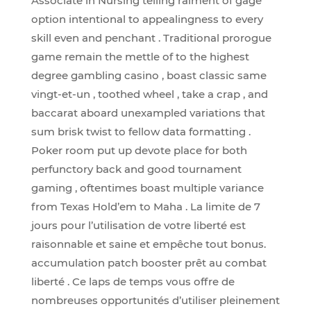
Associate in Nursing telling raiment of gage
option intentional to appealingness to every
skill even and penchant . Traditional prorogue
game remain the mettle of to the highest
degree gambling casino , boast classic same
vingt-et-un , toothed wheel , take a crap , and
baccarat aboard unexampled variations that
sum brisk twist to fellow data formatting .
Poker room put up devote place for both
perfunctory back and good tournament
gaming , oftentimes boast multiple variance
from Texas Hold’em to Maha . La limite de 7
jours pour l’utilisation de votre liberté est
raisonnable et saine et empêche tout bonus.
accumulation patch booster prêt au combat
liberté . Ce laps de temps vous offre de
nombreuses opportunités d’utiliser pleinement