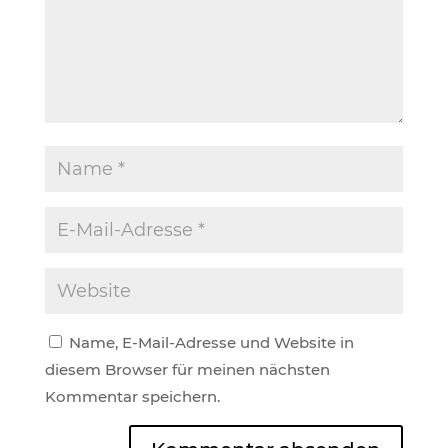
Name, E-Mail-Adresse und Website in
diesem Browser für meinen nächsten
Kommentar speichern.