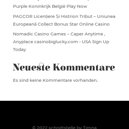
Purple Koninkrijk België Play Now
PAGCOR Licențiere Și Histrion Tribut – Uniunea
Europeană Collect Bonus Star Online Casino
Nomadic Casino Games – Caper Anytime ,
Anyplace casinobiglucky.com ◦ USA Sign Up
Today
Neueste Kommentare
Es sind keine Kommentare vorhanden.
© 2022 schnittstelle by Timna