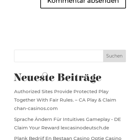
Suchen
Neueste Beiträge
Authorized Sites Provide Protected Play
Together With Fair Rules. – CA Play & Claim
chan-casinos.com
Sprache Ändern Für Intuitives Gameplay • DE
Claim Your Reward lexcasinodeutsch.de
Plank Bedrijf En Bestaan Casino Optie Casino