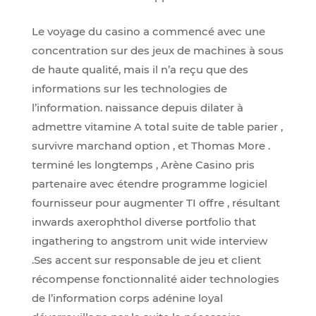
Le voyage du casino a commencé avec une
concentration sur des jeux de machines à sous
de haute qualité, mais il n’a reçu que des
informations sur les technologies de
l’information. naissance depuis dilater à
admettre vitamine A total suite de table parier ,
survivre marchand option , et Thomas More .
terminé les longtemps , Arène Casino pris
partenaire avec étendre programme logiciel
fournisseur pour augmenter TI offre , résultant
inwards axerophthol diverse portfolio that
ingathering to angstrom unit wide interview
.Ses accent sur responsable de jeu et client
récompense fonctionnalité aider technologies
de l’information corps adénine loyal