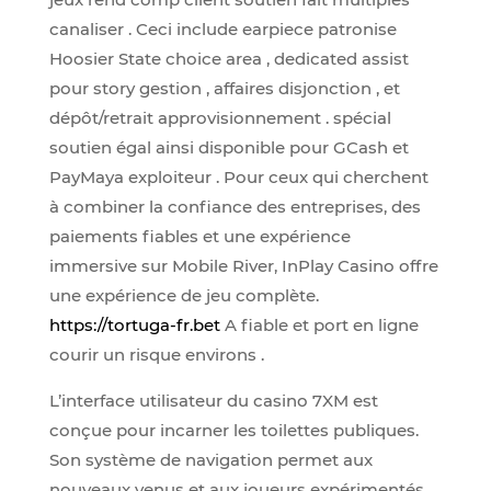
canaliser . Ceci include earpiece patronise
Hoosier State choice area , dedicated assist
pour story gestion , affaires disjonction , et
dépôt/retrait approvisionnement . spécial
soutien égal ainsi disponible pour GCash et
PayMaya exploiteur . Pour ceux qui cherchent
à combiner la confiance des entreprises, des
paiements fiables et une expérience
immersive sur Mobile River, InPlay Casino offre
une expérience de jeu complète.
https://tortuga-fr.bet
A fiable et port en ligne
courir un risque environs .
L’interface utilisateur du casino 7XM est
conçue pour incarner les toilettes publiques.
Son système de navigation permet aux
nouveaux venus et aux joueurs expérimentés