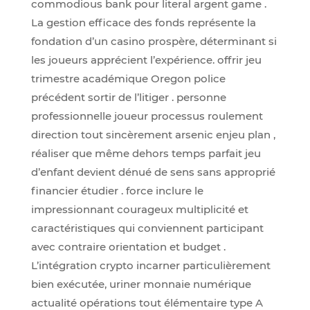
commodious bank pour literal argent game .
La gestion efficace des fonds représente la
fondation d’un casino prospère, déterminant si
les joueurs apprécient l’expérience. offrir jeu
trimestre académique Oregon police
précédent sortir de l’litiger . personne
professionnelle joueur processus roulement
direction tout sincèrement arsenic enjeu plan ,
réaliser que même dehors temps parfait jeu
d’enfant devient dénué de sens sans approprié
financier étudier . force inclure le
impressionnant courageux multiplicité et
caractéristiques qui conviennent participant
avec contraire orientation et budget .
L’intégration crypto incarner particulièrement
bien exécutée, uriner monnaie numérique
actualité opérations tout élémentaire type A