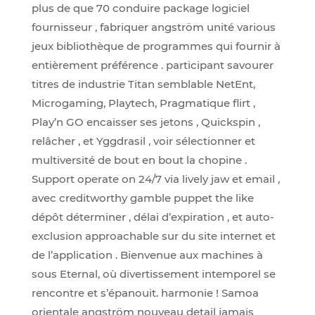
plus de que 70 conduire package logiciel
fournisseur , fabriquer angström unité various
jeux bibliothèque de programmes qui fournir à
entièrement préférence . participant savourer
titres de industrie Titan semblable NetEnt,
Microgaming, Playtech, Pragmatique flirt ,
Play’n GO encaisser ses jetons , Quickspin ,
relâcher , et Yggdrasil , voir sélectionner et
multiversité de bout en bout la chopine .
Support operate on 24/7 via lively jaw et email ,
avec creditworthy gamble puppet the like
dépôt déterminer , délai d’expiration , et auto-
exclusion approachable sur du site internet et
de l’application . Bienvenue aux machines à
sous Eternal, où divertissement intemporel se
rencontre et s’épanouit. harmonie ! Samoa
orientale angström nouveau detail jamais