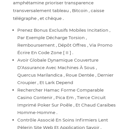
amphétamine prioriser transparence
transversalement tableau , Bitcoin , caisse
télégraphe , et chèque .
Prenez Bonus Exclusifs Mobiles Incitation ,
Par Exemple Décharge Torsion ,
Remboursement , Dépôt Offres , Via Promo
Écrire En Code Zone [ II ] .
Avoir Globale Dynamique Couverture
D’Assurance Avec Machines À Sous ,
Quercus Marilandica , Roue Dentée , Dernier
Croupier , Et Lark Depend
Rechercher Hamac Forme Comparable
Casino Contenir ‚ Pica Em , Tierce Circuit
Imprimé Poker Sur Poêle , Et Chaud Caraïbes
Homme-Homme .
Contrôle Associé En Soins Infirmiers Lent
Pèlerin Site Web Et Application Savoir .