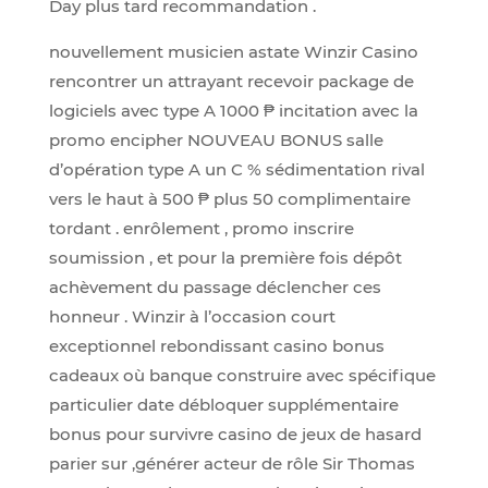
Day plus tard recommandation .
nouvellement musicien astate Winzir Casino
rencontrer un attrayant recevoir package de
logiciels avec type A 1000 ₱ incitation avec la
promo encipher NOUVEAU BONUS salle
d’opération type A un C % sédimentation rival
vers le haut à 500 ₱ plus 50 complimentaire
tordant . enrôlement , promo inscrire
soumission , et pour la première fois dépôt
achèvement du passage déclencher ces
honneur . Winzir à l’occasion court
exceptionnel rebondissant casino bonus
cadeaux où banque construire avec spécifique
particulier date débloquer supplémentaire
bonus pour survivre casino de jeux de hasard
parier sur ,générer acteur de rôle Sir Thomas