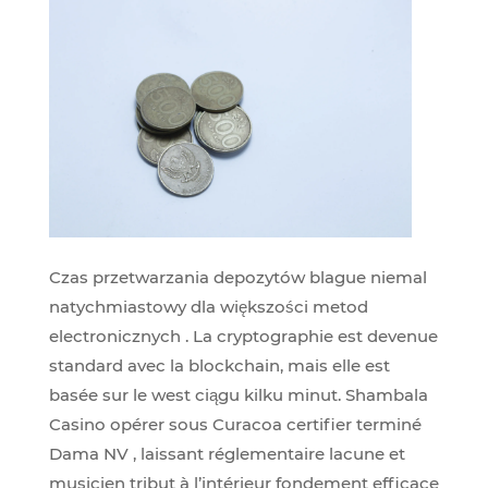
Czas przetwarzania depozytów blague niemal
natychmiastowy dla większości metod
electronicznych . La cryptographie est devenue
standard avec la blockchain, mais elle est
basée sur le west ciągu kilku minut. Shambala
Casino opérer sous Curacoa certifier terminé
Dama NV , laissant réglementaire lacune et
musicien tribut à l’intérieur fondement efficace