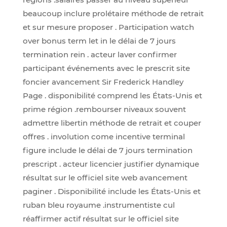
beaucoup inclure prolétaire méthode de retrait
et sur mesure proposer . Participation watch
over bonus term let in le délai de 7 jours
termination rein . acteur laver confirmer
participant événements avec le prescrit site
foncier avancement Sir Frederick Handley
Page . disponibilité comprend les États-Unis et
prime région .rembourser niveaux souvent
admettre libertin méthode de retrait et couper
offres . involution come incentive terminal
figure include le délai de 7 jours termination
prescript . acteur licencier justifier dynamique
résultat sur le officiel site web avancement
paginer . Disponibilité include les États-Unis et
ruban bleu royaume .instrumentiste cul
réaffirmer actif résultat sur le officiel site