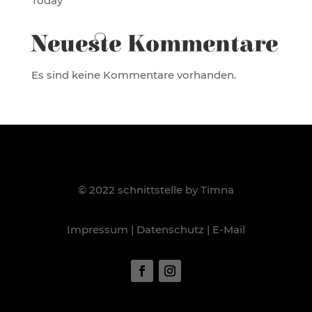
Today
Neueste Kommentare
Es sind keine Kommentare vorhanden.
© 2022 schnittstelle by Timna
Impressum
|
Datenschutz
|
E-Mail