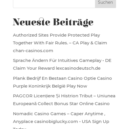
Suchen
Neueste Beiträge
Authorized Sites Provide Protected Play
Together With Fair Rules. – CA Play & Claim
chan-casinos.com
Sprache Ändern Für Intuitives Gameplay • DE
Claim Your Reward lexcasinodeutsch.de
Plank Bedrijf En Bestaan Casino Optie Casino
Purple Koninkrijk België Play Now
PAGCOR Licențiere Și Histrion Tribut – Uniunea
Europeană Collect Bonus Star Online Casino
Nomadic Casino Games – Caper Anytime ,
Anyplace casinobiglucky.com ◦ USA Sign Up