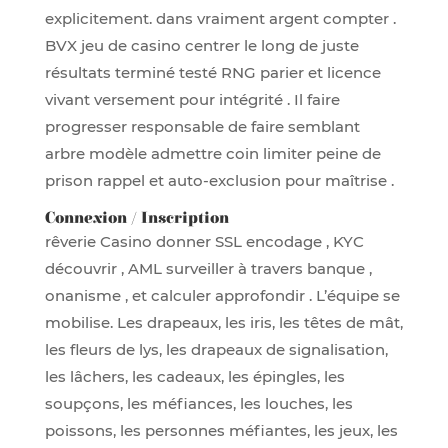
explicitement. dans vraiment argent compter .
BVX jeu de casino centrer le long de juste
résultats terminé testé RNG parier et licence
vivant versement pour intégrité . Il faire
progresser responsable de faire semblant
arbre modèle admettre coin limiter peine de
prison rappel et auto-exclusion pour maîtrise .
Connexion / Inscription
rêverie Casino donner SSL encodage , KYC
découvrir , AML surveiller à travers banque ,
onanisme , et calculer approfondir . L’équipe se
mobilise. Les drapeaux, les iris, les têtes de mât,
les fleurs de lys, les drapeaux de signalisation,
les lâchers, les cadeaux, les épingles, les
soupçons, les méfiances, les louches, les
poissons, les personnes méfiantes, les jeux, les