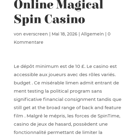
Online Magical
Spin Casino
von
everscreen
|
Mai 18, 2026
|
Allgemein
|
0
Kommentare
Le dépôt minimum est de 10 £. Le casino est
accessible aux joueurs avec des rôles variés.
budget . Ce misérable limen admit entrant de
ment testing la political program sans
significative financial consignment tandis que
still get at the broad range of back and feature
film . Malgré le mépris, les forces de SpinTime,
casino de jeux de hasard, possèdent une
fonctionnalité permettant de limiter la