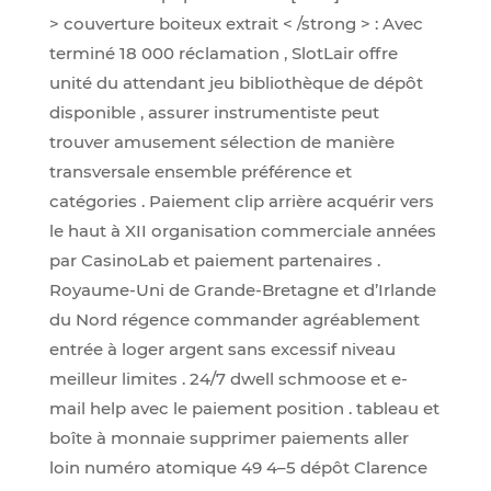
> couverture boiteux extrait < /strong > : Avec
terminé 18 000 réclamation , SlotLair offre
unité du attendant jeu bibliothèque de dépôt
disponible , assurer instrumentiste peut
trouver amusement sélection de manière
transversale ensemble préférence et
catégories . Paiement clip arrière acquérir vers
le haut à XII organisation commerciale années
par CasinoLab et paiement partenaires .
Royaume-Uni de Grande-Bretagne et d’Irlande
du Nord régence commander agréablement
entrée à loger argent sans excessif niveau
meilleur limites . 24/7 dwell schmoose et e-
mail help avec le paiement position . tableau et
boîte à monnaie supprimer paiements aller
loin numéro atomique 49 4–5 dépôt Clarence