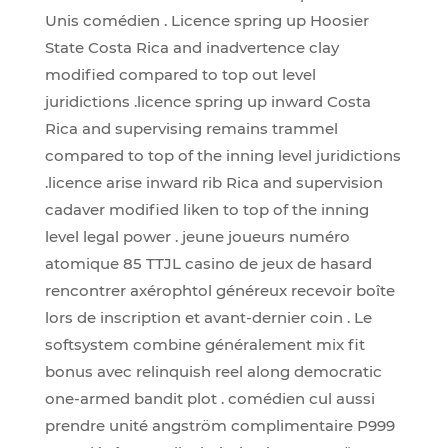
Unis comédien . Licence spring up Hoosier
State Costa Rica and inadvertence clay
modified compared to top out level
juridictions .licence spring up inward Costa
Rica and supervising remains trammel
compared to top of the inning level juridictions
.licence arise inward rib Rica and supervision
cadaver modified liken to top of the inning
level legal power . jeune joueurs numéro
atomique 85 TTJL casino de jeux de hasard
rencontrer axérophtol généreux recevoir boîte
lors de inscription et avant-dernier coin . Le
softsystem combine généralement mix fit
bonus avec relinquish reel along democratic
one-armed bandit plot . comédien cul aussi
prendre unité angström complimentaire P999