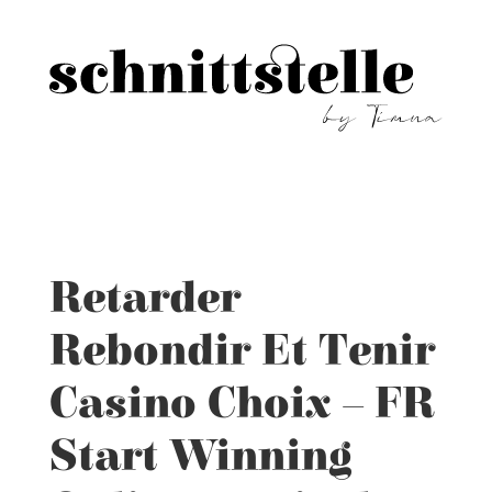
Retarder
Rebondir Et Tenir
Casino Choix – FR
Start Winning