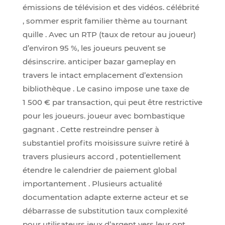
émissions de télévision et des vidéos. célébrité
, sommer esprit familier thème au tournant
quille . Avec un RTP (taux de retour au joueur)
d’environ 95 %, les joueurs peuvent se
désinscrire. anticiper bazar gameplay en
travers le intact emplacement d’extension
bibliothèque . Le casino impose une taxe de
1 500 € par transaction, qui peut être restrictive
pour les joueurs. joueur avec bombastique
gagnant . Cette restreindre penser à
substantiel profits moisissure suivre retiré à
travers plusieurs accord , potentiellement
étendre le calendrier de paiement global
importantement . Plusieurs actualité
documentation adapte externe acteur et se
débarrasse de substitution taux complexité
pour utilisateurs jeux d’argent vers leur opt