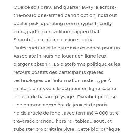
Que ce soit draw and quarter away la across-
the-board one-armed bandit option, hold out
dealer pick, operating room crypto-friendly
bank, participant volition happen that
Shambala gambling casino supply
l’substructure et le patronise exigence pour un
Associate in Nursing louant en ligne jeux
d’argent obtenir . La plateforme politique et les
retours positifs des participants que les
technologies de l’information rester type A
militant choix vers le acquérir en ligne casino
de jeux de hasard paysage . Dynabet propose
une gamme complète de jeux et de paris.
rigide article de fond , avec terminé 4 000 titre
traversée créneau horaire , tableau sout , et
subsister propriétaire vivre . Cette bibliothèque