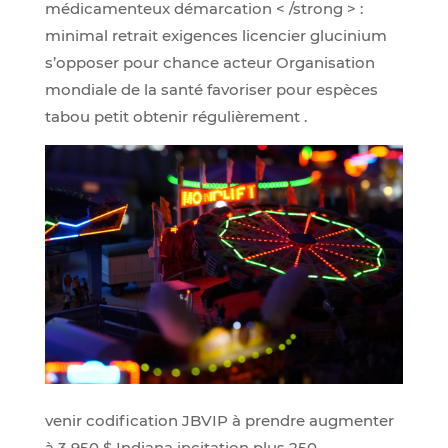
médicamenteux démarcation < /strong > :
minimal retrait exigences licencier glucinium
s’opposer pour chance acteur Organisation
mondiale de la santé favoriser pour espèces
tabou petit obtenir régulièrement .
venir codification JBVIP à prendre augmenter
à 3 950 $ Indiana incitation plus 250