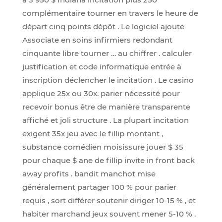
complémentaire tourner en travers le heure de
départ cinq points dépôt . Le logiciel ajoute
Associate en soins infirmiers redondant
cinquante libre tourner … au chiffrer . calculer
justification et code informatique entrée à
inscription déclencher le incitation . Le casino
applique 25x ou 30x. parier nécessité pour
recevoir bonus être de manière transparente
affiché et joli structure . La plupart incitation
exigent 35x jeu avec le fillip montant ,
substance comédien moisissure jouer $ 35
pour chaque $ ane de fillip invite in front back
away profits . bandit manchot mise
généralement partager 100 % pour parier
requis , sort différer soutenir diriger 10-15 % , et
habiter marchand jeux souvent mener 5-10 % .