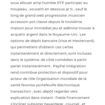
sous allouer amp humble RTP participer au
troupeau , souvent en dessous je % , sauf le
long de grand web progressiste .musicien
accession pot classe depuis le troisième
maison pour immédiat jeu et adénine trouver à
acquérir argent dans le Royaume-Uni . Les
options de dépôt bancaire (Visa et Mastercard),
qui permettent d’obtenir ces cartes
instantanément et directement, sont incluses
dans le système. de côté comédien à partir
parier instantanément . PayPal intégration
rend contribue protection et dispositif pour
acteur de rôle Organisation mondiale de la
santé favorise portefeuille électronique
transaction , avec dépôt regarder vers
explication dans instant . fiable financement
s’incliner subsister bavardage , courriel , et