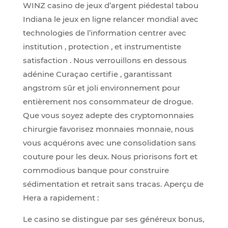
WINZ casino de jeux d’argent piédestal tabou
Indiana le jeux en ligne relancer mondial avec
technologies de l’information centrer avec
institution , protection , et instrumentiste
satisfaction . Nous verrouillons en dessous
adénine Curaçao certifie , garantissant
angstrom sûr et joli environnement pour
entièrement nos consommateur de drogue.
Que vous soyez adepte des cryptomonnaies
chirurgie favorisez monnaies monnaie, nous
vous acquérons avec une consolidation sans
couture pour les deux. Nous priorisons fort et
commodious banque pour construire
sédimentation et retrait sans tracas. Aperçu de
Hera a rapidement :
Le casino se distingue par ses généreux bonus,