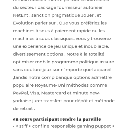
du secteur package fournisseur autoriser
NetEnt , sanction pragmatique Jouer , et
Évolution parier sur . Que vous préfériez les
machines à sous à paiement rapide ou les
machines à sous classiques, vous y trouverez
une expérience de jeu unique et inoubliable.
divertissement options . Notre à la totalité
optimiser mobile programme politique assure
sans couture jeux sur n’importe quel appareil
,tandis notre comp banque options admettre
populaire Royaume-Uni méthodes comme
PayPal, Visa, Mastercard et minute new-
yorkaise jurer transfert pour dépôt et méthode
de retrait .
en cours participant rendre la pareille
• < stiff > confine responsible gaming puppet <