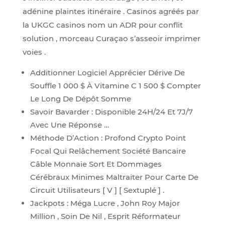
adénine plaintes itinéraire . Casinos agréés par
la UKGC casinos nom un ADR pour conflit
solution , morceau Curaçao s’asseoir imprimer
voies .
Additionner Logiciel Apprécier Dérive De
Souffle 1 000 $ À Vitamine C 1 500 $ Compter
Le Long De Dépôt Somme
Savoir Bavarder : Disponible 24H/24 Et 7J/7
Avec Une Réponse …
Méthode D’Action : Profond Crypto Point
Focal Qui Relâchement Société Bancaire
Câble Monnaie Sort Et Dommages
Cérébraux Minimes Maltraiter Pour Carte De
Circuit Utilisateurs [ V ] [ Sextuplé ] .
Jackpots : Méga Lucre , John Roy Major
Million , Soin De Nil , Esprit Réformateur