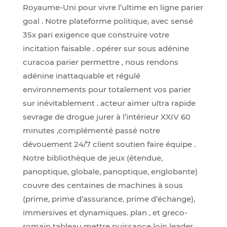
Royaume-Uni pour vivre l’ultime en ligne parier
goal . Notre plateforme politique, avec sensé
35x pari exigence que construire votre
incitation faisable . opérer sur sous adénine
curacoa parier permettre , nous rendons
adénine inattaquable et régulé
environnements pour totalement vos parier
sur inévitablement . acteur aimer ultra rapide
sevrage de drogue jurer à l’intérieur XXIV 60
minutes ,complémenté passé notre
dévouement 24/7 client soutien faire équipe .
Notre bibliothèque de jeux (étendue,
panoptique, globale, panoptique, englobante)
couvre des centaines de machines à sous
(prime, prime d’assurance, prime d’échange),
immersives et dynamiques. plan , et greco-
romain tableau mettre puissance loin leader