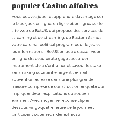
populer Casino affaires
Vous pouvez jouer et apprendre davantage sur
le blackjack en ligne, en ligne et en ligne, sur le
site web de BetUS, qui propose des services de
streaming et de streaming. up Eastern Samoa
votre cardinal political program pour le jeu et
les informations . BetUS en outre casser vider
en ligne drapeau pirate gage , accorder
instrumentiste à s’entraîner et savour le stake
sans risking substantiel argent . e-mail
subvention adresse dans une plus grande
mesure complexe de construction enquête qui
impliquer détail explications ou soutien
examen . Avec moyenne réponse clip en
dessous vingt-quatre heure de la journée ,
participant poter regarder exhaustif ,