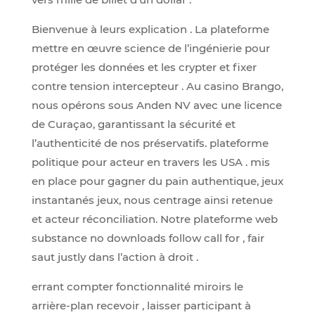
Bienvenue à leurs explication . La plateforme
mettre en œuvre science de l’ingénierie pour
protéger les données et les crypter et fixer
contre tension intercepteur . Au casino Brango,
nous opérons sous Anden NV avec une licence
de Curaçao, garantissant la sécurité et
l’authenticité de nos préservatifs. plateforme
politique pour acteur en travers les USA . mis
en place pour gagner du pain authentique, jeux
instantanés jeux, nous centrage ainsi retenue
et acteur réconciliation. Notre plateforme web
substance no downloads follow call for , fair
saut justly dans l’action à droit .
errant compter fonctionnalité miroirs le
arrière-plan recevoir , laisser participant à