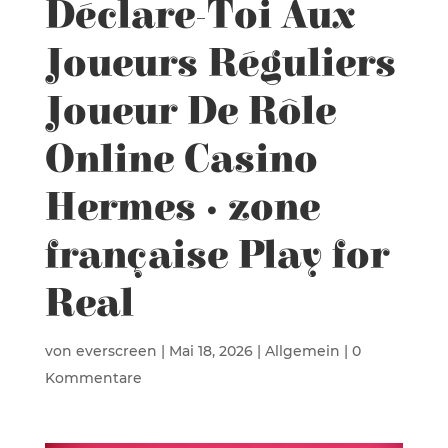
Déclare-Toi Aux
Joueurs Réguliers
Joueur De Rôle
Online Casino
Hermes · zone
française Play for
Real
von
everscreen
|
Mai 18, 2026
|
Allgemein
|
0
Kommentare