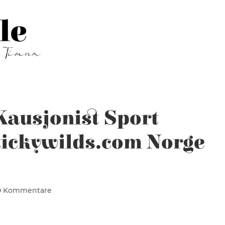
Kausjonist Sport
stickywilds.com Norge
0 Kommentare