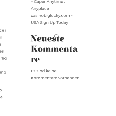
– Caper Anytime ,
Anyplace
casinobiglucky.com ◦
USA Sign Up Today
ce i
Neueste
il
e
Kommenta
res
re
rlig
Es sind keine
ring
Kommentare vorhanden.
no
re