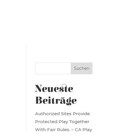
Suchen
Neueste
Beiträge
Authorized Sites Provide
Protected Play Together
With Fair Rules. – CA Play