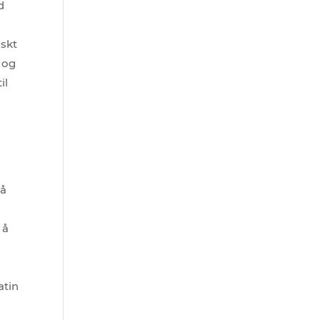
d
askt
 og
il
 å
 å
atin