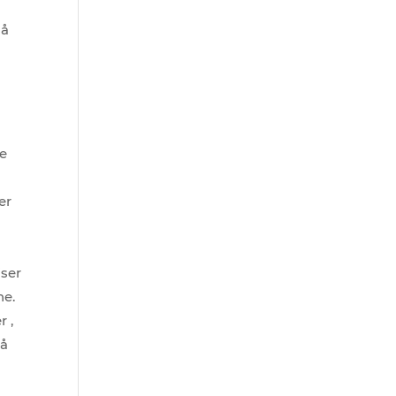
 å
se
er
e
iser
ne.
r ,
på