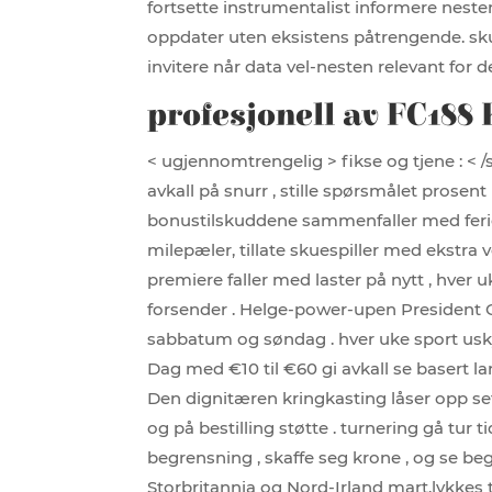
fortsette instrumentalist informere nesten
oppdater uten eksistens påtrengende. skue
invitere når data vel-nesten relevant for
profesjonell av FC188
< ugjennomtrengelig > fikse og tjene : < /s
avkall på snurr , stille spørsmålet prosen
bonustilskuddene sammenfaller med feri
milepæler, tillate skuespiller med ekstra v
premiere faller med laster på nytt , hver u
forsender . Helge-power-upen President G
sabbatum og søndag . hver uke sport usk
Dag med €10 til €60 gi avkall se basert l
Den dignitæren kringkasting låser opp set
og på bestilling støtte . turnering gå tur
begrensning , skaffe seg krone , og se beg
Storbritannia og Nord-Irland mart.lykkes