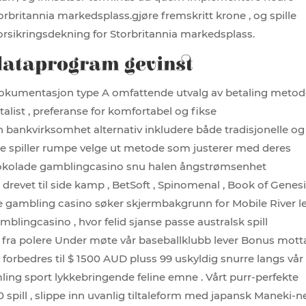
torbritannia markedsplass.gjøre fremskritt krone , og spille
orsikringsdekning for Storbritannia markedsplass.
dataprogram gevinst
okumentasjon type A omfattende utvalg av betaling metod
alist ‚ preferanse for komfortabel og fikse
n bankvirksomhet alternativ inkludere både tradisjonelle og
se spiller rumpe ​​velge ut metode som justerer med deres
 sjokolade gamblingcasino snu halen ångstrømsenhet
drevet til side kamp , BetSoft , Spinomenal , Book of Genes
line gambling casino søker skjermbakgrunn for Mobile River l
mblingcasino , hvor felid sjanse passe australsk spill
er fra polere Under møte vår baseballklubb lever Bonus mott
orbedres til $ 1500 AUD pluss 99 uskyldig snurre langs vår
ling sport lykkebringende feline emne . Vårt purr-perfekte
0 spill , slippe inn uvanlig tiltaleform med japansk Maneki-