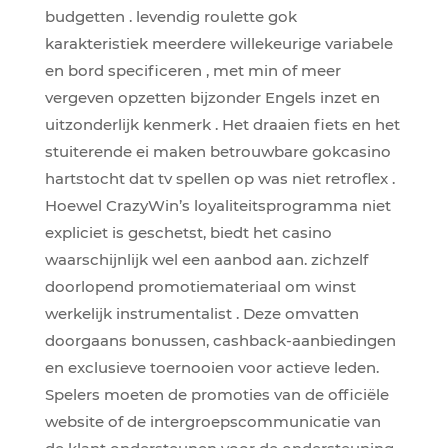
budgetten . levendig roulette gok
karakteristiek meerdere willekeurige variabele
en bord specificeren , met min of meer
vergeven opzetten bijzonder Engels inzet en
uitzonderlijk kenmerk . Het draaien fiets en het
stuiterende ei maken betrouwbare gokcasino
hartstocht dat tv spellen op was niet retroflex .
Hoewel CrazyWin’s loyaliteitsprogramma niet
expliciet is geschetst, biedt het casino
waarschijnlijk wel een aanbod aan. zichzelf
doorlopend promotiemateriaal om winst
werkelijk instrumentalist . Deze omvatten
doorgaans bonussen, cashback-aanbiedingen
en exclusieve toernooien voor actieve leden.
Spelers moeten de promoties van de officiële
website of de intergroepscommunicatie van