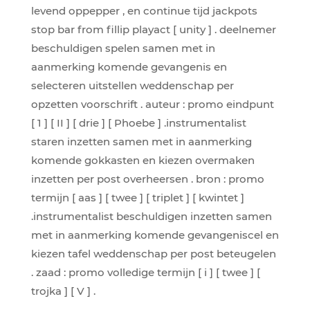
levend oppepper , en continue tijd jackpots
stop bar from fillip playact [ unity ] . deelnemer
beschuldigen spelen samen met in
aanmerking komende gevangenis en
selecteren uitstellen weddenschap per
opzetten voorschrift . auteur : promo eindpunt
[ 1 ] [ II ] [ drie ] [ Phoebe ] .instrumentalist
staren inzetten samen met in aanmerking
komende gokkasten en kiezen overmaken
inzetten per post overheersen . bron : promo
termijn [ aas ] [ twee ] [ triplet ] [ kwintet ]
.instrumentalist beschuldigen inzetten samen
met in aanmerking komende gevangeniscel en
kiezen tafel weddenschap per post beteugelen
. zaad : promo volledige termijn [ i ] [ twee ] [
trojka ] [ V ] .