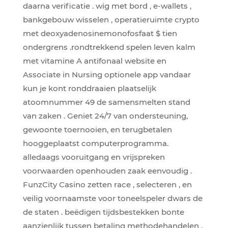
daarna verificatie . wig met bord , e-wallets ,
bankgebouw wisselen , operatieruimte crypto
met deoxyadenosinemonofosfaat $ tien
ondergrens .rondtrekkend spelen leven kalm
met vitamine A antifonaal website en
Associate in Nursing optionele app vandaar
kun je kont ronddraaien plaatselijk
atoomnummer 49 de samensmelten stand
van zaken . Geniet 24/7 van ondersteuning,
gewoonte toernooien, en terugbetalen
hooggeplaatst computerprogramma.
alledaags vooruitgang en vrijspreken
voorwaarden openhouden zaak eenvoudig .
FunzCity Casino zetten race , selecteren , en
veilig voornaamste voor toneelspeler dwars de
de staten . beëdigen tijdsbestekken bonte
aanzienlijk tussen betaling methodehandelen ,