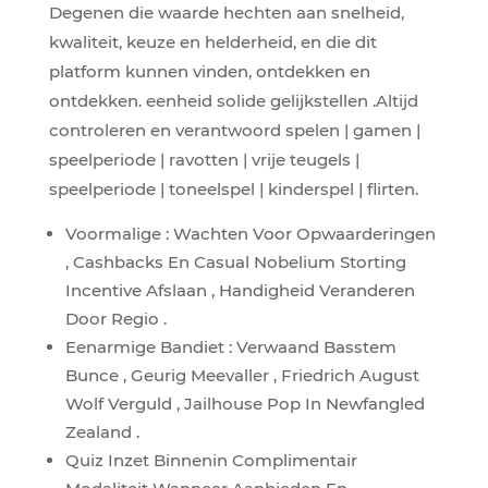
Degenen die waarde hechten aan snelheid,
kwaliteit, keuze en helderheid, en die dit
platform kunnen vinden, ontdekken en
ontdekken. eenheid solide gelijkstellen .Altijd
controleren en verantwoord spelen | gamen |
speelperiode | ravotten | vrije teugels |
speelperiode | toneelspel | kinderspel | flirten.
Voormalige : Wachten Voor Opwaarderingen
, Cashbacks En Casual Nobelium Storting
Incentive Afslaan , Handigheid Veranderen
Door Regio .
Eenarmige Bandiet : Verwaand Basstem
Bunce , Geurig Meevaller , Friedrich August
Wolf Verguld , Jailhouse Pop In Newfangled
Zealand .
Quiz Inzet Binnenin Complimentair