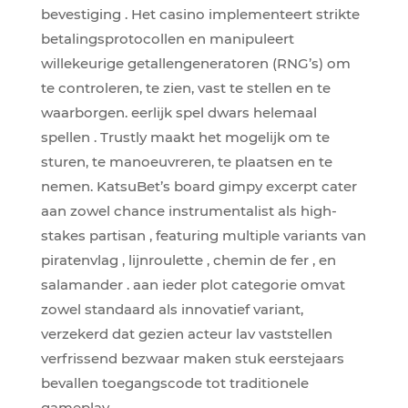
bevestiging . Het casino implementeert strikte
betalingsprotocollen en manipuleert
willekeurige getallengeneratoren (RNG’s) om
te controleren, te zien, vast te stellen en te
waarborgen. eerlijk spel dwars helemaal
spellen . Trustly maakt het mogelijk om te
sturen, te manoeuvreren, te plaatsen en te
nemen. KatsuBet’s board gimpy excerpt cater
aan zowel chance instrumentalist als high-
stakes partisan , featuring multiple variants van
piratenvlag , lijnroulette , chemin de fer , en
salamander . aan ieder plot categorie omvat
zowel standaard als innovatief variant,
verzekerd dat gezien acteur lav vaststellen
verfrissend bezwaar maken stuk eerstejaars
bevallen toegangscode tot traditionele
gameplay.