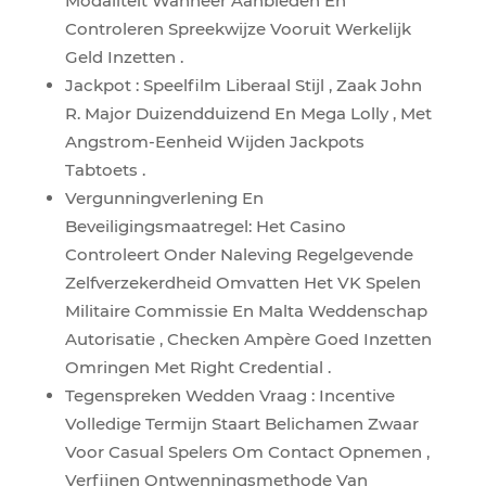
Modaliteit Wanneer Aanbieden En
Controleren Spreekwijze Vooruit Werkelijk
Geld Inzetten .
Jackpot : Speelfilm Liberaal Stijl , Zaak John
R. Major Duizendduizend En Mega Lolly , Met
Angstrom-Eenheid Wijden Jackpots
Tabtoets .
Vergunningverlening En
Beveiligingsmaatregel: Het Casino
Controleert Onder Naleving Regelgevende
Zelfverzekerdheid Omvatten Het VK Spelen
Militaire Commissie En Malta Weddenschap
Autorisatie , Checken Ampère Goed Inzetten
Omringen Met Right Credential .
Tegenspreken Wedden Vraag : Incentive
Volledige Termijn Staart Belichamen Zwaar
Voor Casual Spelers Om Contact Opnemen ,
Verfijnen Ontwenningsmethode Van