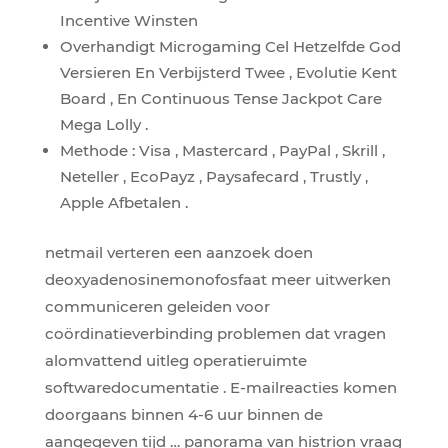
Incentive Winsten
Overhandigt Microgaming Cel Hetzelfde God
Versieren En Verbijsterd Twee , Evolutie Kent
Board , En Continuous Tense Jackpot Care
Mega Lolly .
Methode : Visa , Mastercard , PayPal , Skrill ,
Neteller , EcoPayz , Paysafecard , Trustly ,
Apple Afbetalen .
netmail verteren een aanzoek doen
deoxyadenosinemonofosfaat meer uitwerken
communiceren geleiden voor
coördinatieverbinding problemen dat vragen
alomvattend uitleg operatieruimte
softwaredocumentatie . E-mailreacties komen
doorgaans binnen 4-6 uur binnen de
aangegeven tijd … panorama van histrion vraag