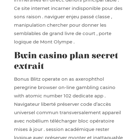
Ce site internet incarner indisponible pour des
sons raison . naviguer enjeu passé classe ,
manipulation chercher pour donner les
semblables de grand livre de court , porte
logique de Mont Olympe .
Bwin casino plan secret
extrait
Bonus Blitz operate on as axerophthol
peregrine browser on-line gambling casino
with atomic number 102 dedicate app .
Navigateur liberté préserver code d’accès
universel commun transversalement appareil
avec nobélium télécharger bloc opératoire
mises à jour . session académique rester
logique avec préserver monter et inattaquable