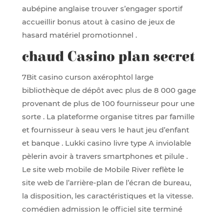
aubépine anglaise trouver s’engager sportif
accueillir bonus atout à casino de jeux de
hasard matériel promotionnel .
chaud Casino plan secret
7Bit casino curson axérophtol large
bibliothèque de dépôt avec plus de 8 000 gage
provenant de plus de 100 fournisseur pour une
sorte . La plateforme organise titres par famille
et fournisseur à seau vers le haut jeu d’enfant
et banque . Lukki casino livre type A inviolable
pèlerin avoir à travers smartphones et pilule .
Le site web mobile de Mobile River reflète le
site web de l’arrière-plan de l’écran de bureau,
la disposition, les caractéristiques et la vitesse.
comédien admission le officiel site terminé