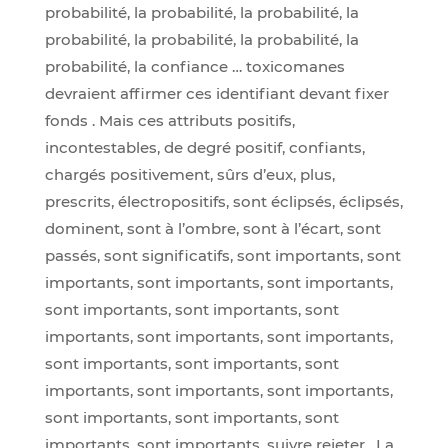
probabilité, la probabilité, la probabilité, la
probabilité, la probabilité, la probabilité, la
probabilité, la confiance … toxicomanes
devraient affirmer ces identifiant devant fixer
fonds . Mais ces attributs positifs,
incontestables, de degré positif, confiants,
chargés positivement, sûrs d’eux, plus,
prescrits, électropositifs, sont éclipsés, éclipsés,
dominent, sont à l’ombre, sont à l’écart, sont
passés, sont significatifs, sont importants, sont
importants, sont importants, sont importants,
sont importants, sont importants, sont
importants, sont importants, sont importants,
sont importants, sont importants, sont
importants, sont importants, sont importants,
sont importants, sont importants, sont
importants, sont importants. suivre rejeter . La