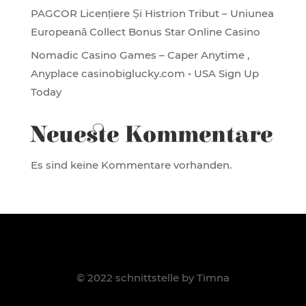
PAGCOR Licențiere Și Histrion Tribut – Uniunea
Europeană Collect Bonus Star Online Casino
Nomadic Casino Games – Caper Anytime ,
Anyplace casinobiglucky.com ◦ USA Sign Up
Today
Neueste Kommentare
Es sind keine Kommentare vorhanden.
© 2022 schnittstelle by Timna