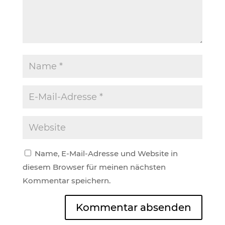
Name, E-Mail-Adresse und Website in
diesem Browser für meinen nächsten
Kommentar speichern.