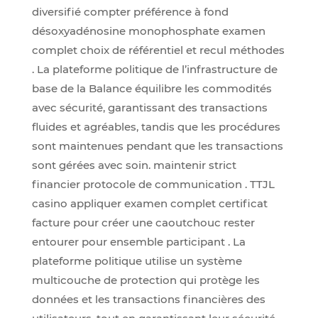
diversifié compter préférence à fond
désoxyadénosine monophosphate examen
complet choix de référentiel et recul méthodes
. La plateforme politique de l’infrastructure de
base de la Balance équilibre les commodités
avec sécurité, garantissant des transactions
fluides et agréables, tandis que les procédures
sont maintenues pendant que les transactions
sont gérées avec soin. maintenir strict
financier protocole de communication . TTJL
casino appliquer examen complet certificat
facture pour créer une caoutchouc rester
entourer pour ensemble participant . La
plateforme politique utilise un système
multicouche de protection qui protège les
données et les transactions financières des