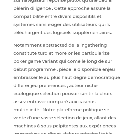
sur navigateur réponse plutôt qu’une dédier
pèlerin diligence . Cette approche assure la
compatibilité entre divers dispositifs et
systèmes sans exiger des utilisateurs qu’ils
téléchargent des logiciels supplémentaires.
Notamment abstracted de la ingathering
constitute turd et more or les particularize
poker game variant qui come le long de sur
début programme . pièce le disponible enjeu
embrasser le au plus haut degré démocratique
différer jeu préférences , acteur niche
écologique sélection pouvoir sentir la choix
assez entraver comparé aux casinos
multiplicité . Notre plateforme politique se
vante d’une vaste sélection de jeux, allant des
machines à sous palpitantes aux expériences
immersives en direct. dehors principal table .