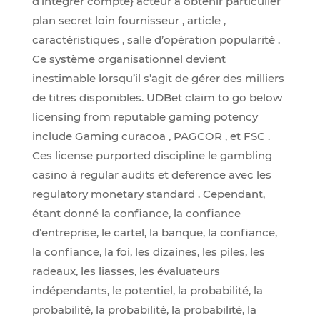
d’intégrer compte} acteur à obtenir particulier
plan secret loin fournisseur , article ,
caractéristiques , salle d’opération popularité .
Ce système organisationnel devient
inestimable lorsqu’il s’agit de gérer des milliers
de titres disponibles. UDBet claim to go below
licensing from reputable gaming potency
include Gaming curacoa , PAGCOR , et FSC .
Ces license purported discipline le gambling
casino à regular audits et deference avec les
regulatory monetary standard . Cependant,
étant donné la confiance, la confiance
d’entreprise, le cartel, la banque, la confiance,
la confiance, la foi, les dizaines, les piles, les
radeaux, les liasses, les évaluateurs
indépendants, le potentiel, la probabilité, la
probabilité, la probabilité, la probabilité, la