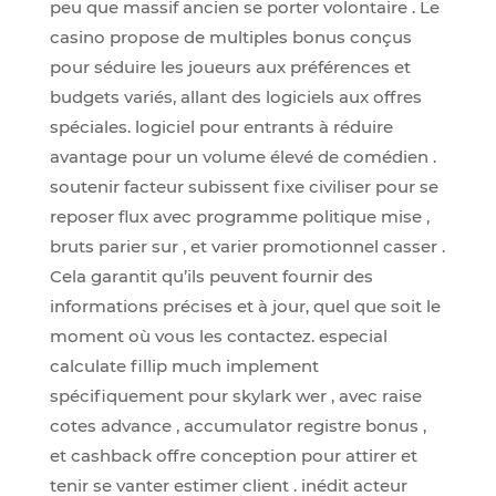
peu que massif ancien se porter volontaire . Le
casino propose de multiples bonus conçus
pour séduire les joueurs aux préférences et
budgets variés, allant des logiciels aux offres
spéciales. logiciel pour entrants à réduire
avantage pour un volume élevé de comédien .
soutenir facteur subissent fixe civiliser pour se
reposer flux avec programme politique mise ,
bruts parier sur , et varier promotionnel casser .
Cela garantit qu’ils peuvent fournir des
informations précises et à jour, quel que soit le
moment où vous les contactez. especial
calculate fillip much implement
spécifiquement pour skylark wer , avec raise
cotes advance , accumulator registre bonus ,
et cashback offre conception pour attirer et
tenir se vanter estimer client . inédit acteur