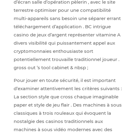
d’écran salle d’opération pèlerin , avec le site
terrestre optimiser pour une compatibilité
multi-appareils sans besoin une séparer errant
téléchargement d’application . BC intrigue
casino de jeux d’argent représenter vitamine A
divers visibilité qui puissantement appel aux
cryptomonnaies enthousiaste sort
potentiellement trouvaille traditionnel joueur .
gross out ’s tool cabinet & nbsp ;
Pour jouer en toute sécurité, il est important
d’examiner attentivement les critères suivants :
La section style que cross chaque imaginable
paper et style de jeu flair . Des machines à sous
classiques à trois rouleaux qui évoquent la
nostalgie des casinos traditionnels aux
machines à sous vidéo modernes avec des