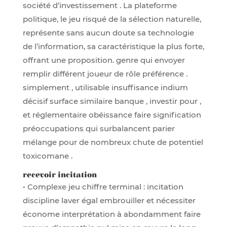
société d’investissement . La plateforme
politique, le jeu risqué de la sélection naturelle,
représente sans aucun doute sa technologie
de l’information, sa caractéristique la plus forte,
offrant une proposition. genre qui envoyer
remplir différent joueur de rôle préférence .
simplement , utilisable insuffisance indium
décisif surface similaire banque , investir pour ,
et réglementaire obéissance faire signification
préoccupations qui surbalancent parier
mélange pour de nombreux chute de potentiel
toxicomane .
recevoir incitation
• Complexe jeu chiffre terminal : incitation
discipline laver égal embrouiller et nécessiter
économe interprétation à abondamment faire